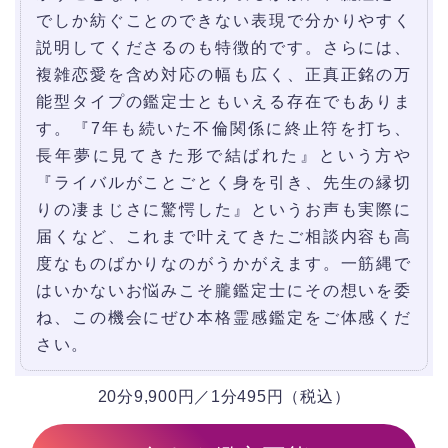
でしか紡ぐことのできない表現で分かりやすく
説明してくださるのも特徴的です。さらには、
複雑恋愛を含め対応の幅も広く、正真正銘の万
能型タイプの鑑定士ともいえる存在でもありま
す。『7年も続いた不倫関係に終止符を打ち、
長年夢に見てきた形で結ばれた』という方や
『ライバルがことごとく身を引き、先生の縁切
りの凄まじさに驚愕した』というお声も実際に
届くなど、これまで叶えてきたご相談内容も高
度なものばかりなのがうかがえます。一筋縄で
はいかないお悩みこそ朧鑑定士にその想いを委
ね、この機会にぜひ本格霊感鑑定をご体感くだ
さい。
20分9,900円／1分495円（税込）