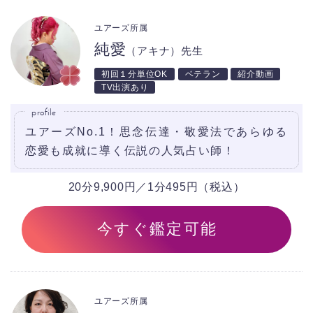
ユアーズ所属
純愛
（アキナ）先生
初回１分単位OK
ベテラン
紹介動画
TV出演あり
profile
ユアーズNo.1！思念伝達・敬愛法であらゆる
恋愛も成就に導く伝説の人気占い師！
20分9,900円／1分495円（税込）
今すぐ鑑定可能
ユアーズ所属