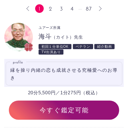
1
2
3
4
87
...
前へ
次へ
ユアーズ所属
海斗
（カイト）先生
初回１分単位OK
ベテラン
紹介動画
TV出演あり
profile
縁を操り内緒の恋も成就させる究極愛へのお導
き
20分5,500円／1分275円（税込）
今すぐ鑑定可能