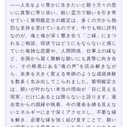
――人生をより豊かに生きたいと願う方々の思
いに真摯に寄り添い、鋭い霊力で願いを引き寄
せていく紫明鑑定士の鑑定は、多くの方から熱
烈な支持を受けているのです。中でも特に評判
なのが、魂と魂が深く響き合う「ご縁」にまつ
わるご相談。現状ではどうにもならないと感じ
ていた複雑な恋愛や、人間関係、仕事上の縁な
ど、全国から届く難解な願いにも真摯に向き合
い、その根底にある“魂の声”を読み解きなが
ら、未来を大きく変える奇跡のような成就体験
を数多く生み出してこられました。紫明鑑定士
は、願いが叶わない本当の理由が「目に見える
現実」だけにあるとは限らないと語ります。過
去世からの因縁や執着、今の運命を縛る見えな
いエネルギーにまで深くアクセスし、不要な縁
を解き、必要な縁を強く結び直すことで、願い