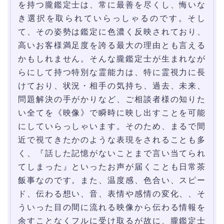
を持つ朧鑑定士は、常に最善を尽くし、悔いな
き選択を取られていらっしゃるのです。そし
て、その姿勢は鑑定に色濃く反映されており、
高いお客様満足度を誇る最大の理由とも言える
かもしれません。そんな朧鑑定士が生まれなが
らにして持つ特別な霊能力は、特に霊視力に長
けており、状況・相手の気持ち、過去、未来、
問題解決の手がかりなど、ご相談者様の知りた
い全てを《映像》で瞬時に映し出すことを可能
にしていらっしゃいます。そのため、まるで間
近で視てきたかのような表現をされることも多
く、『話した記憶がないことまで言い当てられ
てしまった』といったお声が届くことも日常茶
飯事なのです。また、温度感、色合い、スピー
ド、伝わる想い、音、表情や感情の変化、、そ
ういった目の間に流れる映像から伝わる情報を
余すことなくフルに受け取るが故に、朧鑑定士