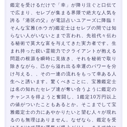
鑑定を受けるだけで「幸」が降り注ぐと口伝て
で広まり、セレブが集まる界隈で絶大な人気を
誇る『港区の父』が電話占いユアーズに降臨！
そんな宝雅(ホウガ)鑑定士はセレブの間では知
らない人がいないとまで言われ、先祖代々伝わ
る秘術で莫大な富を与えてきた実力者です。生
まれ持った鋭い霊能力でクライアントが抱える
問題の根源を瞬時に見抜き、それを秘術で取り
除きながら、己から溢れ出る幸運のパワーを分
け与える、、その一連の流れをもって幸ある人
生へと誘います。驚くべきことに、宝雅鑑定士
は名の知れたセレブ達が奪い合うように鑑定の
チャンスを得ようと奮闘し、1鑑定10万円以上
の値がついたこともあるとか。そこまでして宝
雅鑑定士の力にあやかりたいと望む人々が現れ
るのも無理はありません。なぜなら、鑑定を受