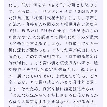
化し、“次に何をすべきか”まで落とし込みま
す。さらに、ヒーリングと引き寄せを融合させ
た独自占術『桜優月式秘天術』により、停滞し
た流れへ直接介入を図るのも桜優月占い師なら
では。視るだけで終わらせず、“状況そのもの
を動かす”ための調整まで同時に行うのが最大
の特徴とも言えるでしょう。「依頼してから一
気に流れが変わった」そうした声が続出してい
るのも、この力の証明です。『嘘で飾る鑑定は
時代遅れ。』そう言い切る桜優月占い師は、嘘
や曖昧さを排した鑑定を信条とし、視えたも
の・届いたものをそのまま伝えながらも、どう
変えるか、どう乗り越えるかまで具体的に示し
ます。そのため、真実を軸に鑑定は進められ、
『どんな状況からでも好転させる自信があるか
ら偽りの鑑定をする必要はない』と仰る通り、