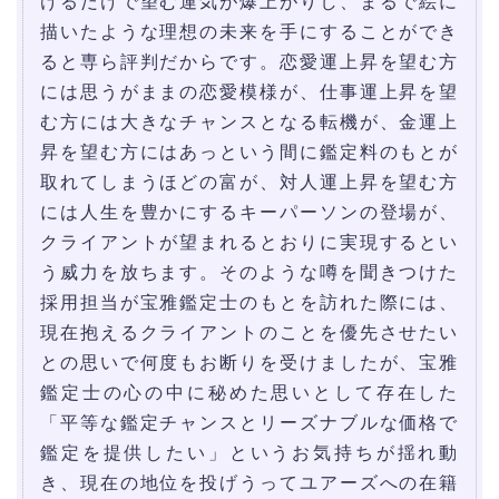
けるだけで望む運気が爆上がりし、まるで絵に
描いたような理想の未来を手にすることができ
ると専ら評判だからです。恋愛運上昇を望む方
には思うがままの恋愛模様が、仕事運上昇を望
む方には大きなチャンスとなる転機が、金運上
昇を望む方にはあっという間に鑑定料のもとが
取れてしまうほどの富が、対人運上昇を望む方
には人生を豊かにするキーパーソンの登場が、
クライアントが望まれるとおりに実現するとい
う威力を放ちます。そのような噂を聞きつけた
採用担当が宝雅鑑定士のもとを訪れた際には、
現在抱えるクライアントのことを優先させたい
との思いで何度もお断りを受けましたが、宝雅
鑑定士の心の中に秘めた思いとして存在した
「平等な鑑定チャンスとリーズナブルな価格で
鑑定を提供したい」というお気持ちが揺れ動
き、現在の地位を投げうってユアーズへの在籍