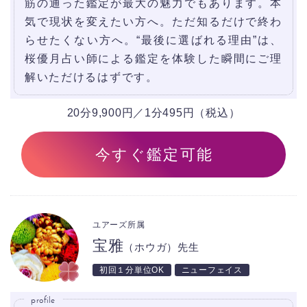
筋の通った鑑定が最大の魅力でもあります。本
気で現状を変えたい方へ。ただ知るだけで終わ
らせたくない方へ。“最後に選ばれる理由”は、
桜優月占い師による鑑定を体験した瞬間にご理
解いただけるはずです。
20分9,900円／1分495円（税込）
今すぐ鑑定可能
ユアーズ所属
宝雅
（ホウガ）先生
初回１分単位OK
ニューフェイス
profile