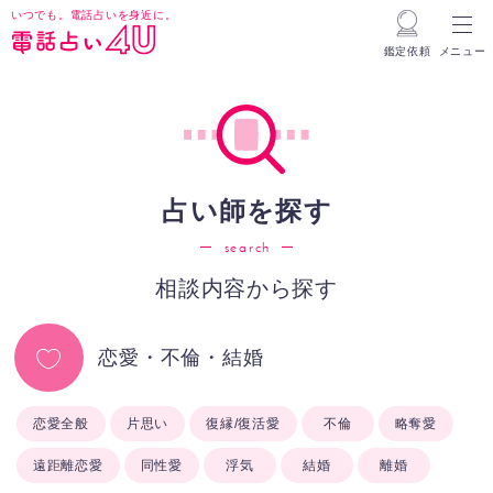
いつでも。電話占いを身近に。
鑑定依頼
メニュー
占い師を探す
search
相談内容から探す
恋愛・不倫・結婚
恋愛全般
片思い
復縁/復活愛
不倫
略奪愛
遠距離恋愛
同性愛
浮気
結婚
離婚