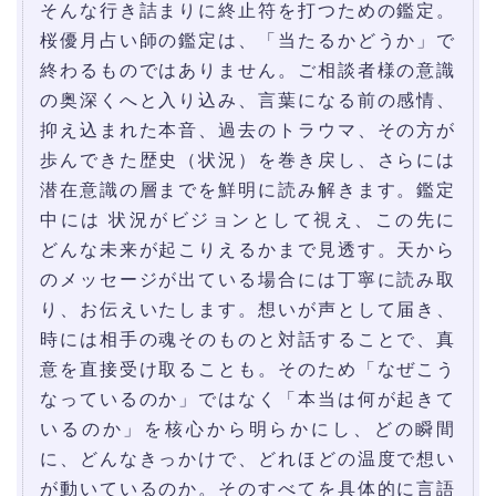
そんな行き詰まりに終止符を打つための鑑定。
桜優月占い師の鑑定は、「当たるかどうか」で
終わるものではありません。ご相談者様の意識
の奥深くへと入り込み、言葉になる前の感情、
抑え込まれた本音、過去のトラウマ、その方が
歩んできた歴史（状況）を巻き戻し、さらには
潜在意識の層までを鮮明に読み解きます。鑑定
中には 状況がビジョンとして視え、この先に
どんな未来が起こりえるかまで見透す。天から
のメッセージが出ている場合には丁寧に読み取
り、お伝えいたします。想いが声として届き、
時には相手の魂そのものと対話することで、真
意を直接受け取ることも。そのため「なぜこう
なっているのか」ではなく「本当は何が起きて
いるのか」を核心から明らかにし、どの瞬間
に、どんなきっかけで、どれほどの温度で想い
が動いているのか。そのすべてを具体的に言語