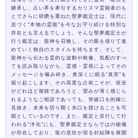
継承し、占い界を牽引するカリスマ霊能者のも
とでさらに研鑽を重ねた聖夢鑑定士は、現代に
息づく“本物の霊能”を今なお守り続ける特別な
存在とも言えるでしょう。そんな聖夢鑑定士が
行う鑑定は、龍神を召喚し、その眼を借りて進
めていく独自のスタイルを持ちます。そして、
龍神から伝わる霊的な波動や映像、気配のすべ
てを読み取りながら、霊感・霊視によってその
メッセージを噛み砕き、奥深くに眠る“真実”を
掘り起こします。その高度な占術こそが、状況
がどれほど複雑であろうと、望みが薄く感じら
れるようなご相談であっても、突破口を的確に
見抜き、未来を切り開く糸口を授けることを可
能としているのです。また、鑑定と並行して行
われる“浄化”にも、聖夢鑑定士ならではの秘儀
が存在しており、龍の息吹が宿る封結陣を展開