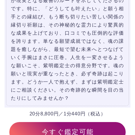
が現実となる最善のルートを示してくださるの
です。特に、「どうしても叶えたい」と願う相
手との縁結び、もう断ち切りたい苦しい関係の
縁切り祈願は、その神秘的な霊力により驚異的
な成果を上げており、口コミでも圧倒的な評価
を誇ります。単なる願望成就ではなく、魂の課
題を癒しながら、最短で望む未来へとつなげて
いく手腕はまさに圧巻。人生を一変させるよう
な願いこそ、紫明鑑定士の得意分野です。魂の
願いと現実が重なったとき、必ず奇跡は起こり
ます。どうか一人で抱えず、まずは紫明鑑定士
にご相談ください。その奇跡的な瞬間を目の当
たりにしてみませんか？
20分8,800円／1分440円（税込）
今すぐ鑑定可能