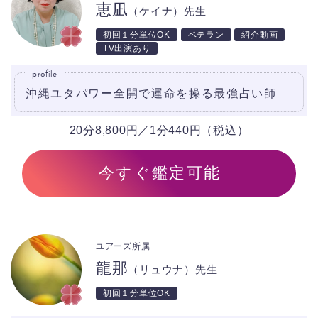
恵凪
（ケイナ）先生
初回１分単位OK
ベテラン
紹介動画
TV出演あり
profile
沖縄ユタパワー全開で運命を操る最強占い師
20分8,800円／1分440円（税込）
今すぐ鑑定可能
ユアーズ所属
龍那
（リュウナ）先生
初回１分単位OK