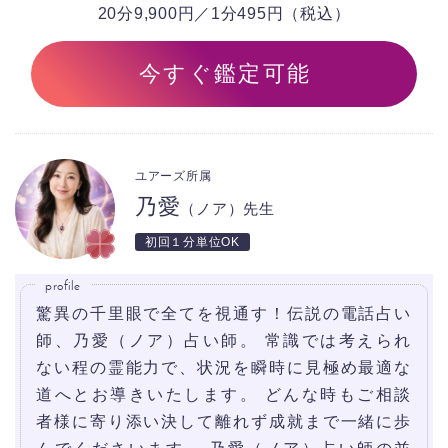
20分9,900円／1分495円（税込）
今すぐ鑑定可能
ユアーズ所属
乃愛
（ノア）先生
初回１分単位OK
profile
驚異の千里眼で全てを視通す！伝説の電話占い
師、乃愛（ノア）占い師。 常識では考えられ
ない程の霊能力で、状況を瞬時に見極め最適な
道へとお導きいたします。 どんな時もご相談
者様に寄り添い決して離れず成就まで一緒に歩