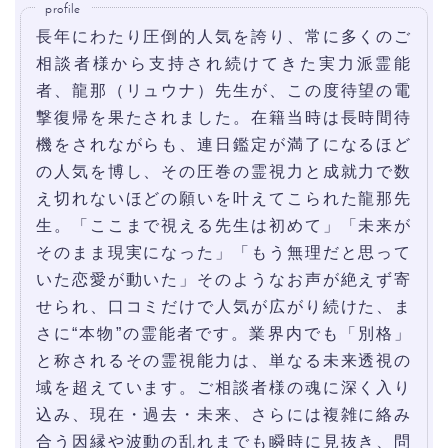
profile
長年にわたり圧倒的人気を誇り、常に多くのご
相談者様から支持され続けてきた実力派霊能
者、龍那（リュウナ）先生が、この度待望の電
撃復帰を果たされました。在籍当時は長時間待
機をされながらも、連日鑑定が満了になるほど
の人気を博し、その圧巻の霊視力と成就力で数
え切れないほどの願いを叶えてこられた龍那先
生。「ここまで視える先生は初めて」「未来が
そのまま現実になった」「もう無理だと思って
いた恋愛が動いた」そのようなお声が絶えず寄
せられ、口コミだけで人気が広がり続けた、ま
さに“本物”の霊能者です。業界内でも「別格」
と称されるその霊視能力は、単なる未来透視の
域を超えています。ご相談者様の魂に深く入り
込み、現在・過去・未来、さらには複雑に絡み
合う因縁や波動の乱れまでも瞬時に見抜き、問