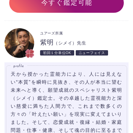
今すぐ鑑定可能
ユアーズ所属
紫明
（シメイ）先生
初回１分単位OK
ニューフェイス
profile
天から授かった霊能力により、人には見えな
い“本質”を瞬時に見抜き、その人が本当に望む
未来へと導く、願望成就のスペシャリスト紫明
（シメイ）鑑定士。その卓越した霊視能力と深
い慈愛に満ちた人間力で、これまで数多くの
方々の「叶えたい願い」を現実に変えてまいり
ました。そして、恋愛成就・復縁・結婚・家庭
問題・仕事・健康、そして魂の目的に至るまで