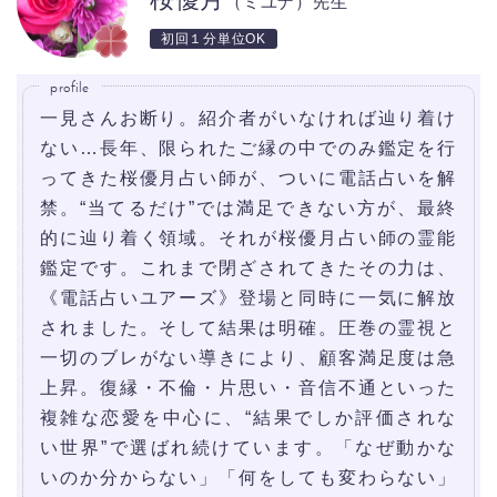
（ミユナ）先生
初回１分単位OK
profile
一見さんお断り。紹介者がいなければ辿り着け
ない…長年、限られたご縁の中でのみ鑑定を行
ってきた桜優月占い師が、ついに電話占いを解
禁。“当てるだけ”では満足できない方が、最終
的に辿り着く領域。それが桜優月占い師の霊能
鑑定です。これまで閉ざされてきたその力は、
《電話占いユアーズ》登場と同時に一気に解放
されました。そして結果は明確。圧巻の霊視と
一切のブレがない導きにより、顧客満足度は急
上昇。復縁・不倫・片思い・音信不通といった
複雑な恋愛を中心に、“結果でしか評価されな
い世界”で選ばれ続けています。「なぜ動かな
いのか分からない」「何をしても変わらない」