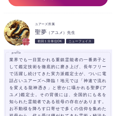
ユアーズ所属
聖夢
（アユメ）先生
初回１分単位OK
ニューフェイス
profile
業界でも一目置かれる重鎮霊能者の一番弟子と
して鑑定技術を徹底的に磨き上げ、長年フリー
で活躍し続けてきた実力派鑑定士が、ついに電
話占いユアーズへ降臨！地元では「神速で流れ
を変える龍神憑き」と密かに囁かれる聖夢(ア
ユメ)鑑定士。その背後には、全国的にも名を
知られた霊能者である祖母の存在があります。
お不動様を降ろす口寄せで多くの信仰を集めた
祖母から、代々受け継がれてきた霊術・秘法を