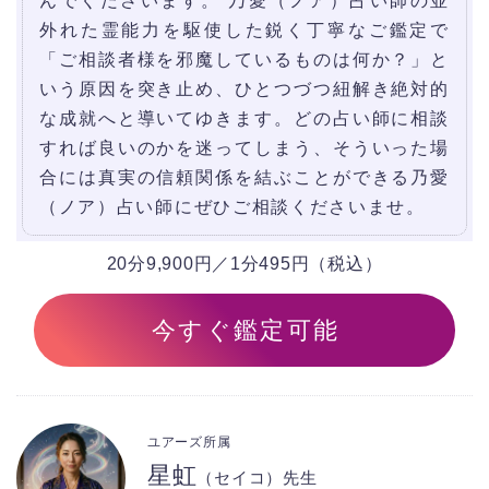
んでくださいます。 乃愛（ノア）占い師の並
外れた霊能力を駆使した鋭く丁寧なご鑑定で
「ご相談者様を邪魔しているものは何か？」と
いう原因を突き止め、ひとつづつ紐解き絶対的
な成就へと導いてゆきます。どの占い師に相談
すれば良いのかを迷ってしまう、そういった場
合には真実の信頼関係を結ぶことができる乃愛
（ノア）占い師にぜひご相談くださいませ。
20分9,900円／1分495円（税込）
今すぐ鑑定可能
ユアーズ所属
星虹
（セイコ）先生