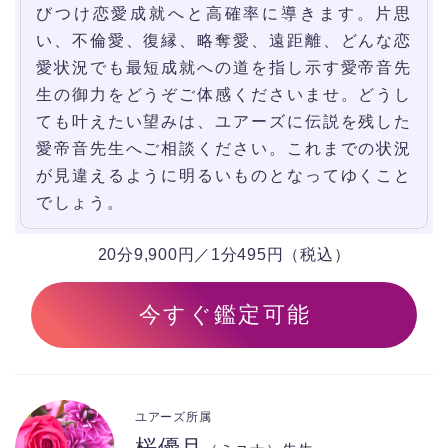
びつけ恋愛成就へと高確率に導きます。片思
い、不倫愛、復縁、略奪愛、遠距離、どんな恋
愛状況でも最短成就への道を指し示す愛帝音先
生の御力をどうぞご体感くださいませ。どうし
ても叶えたい望みは、ユアーズに伝説を残した
愛帝音先生へご相談ください。これまでの状況
が見違えるように明るいものとなってゆくこと
でしょう。
20分9,900円／1分495円（税込）
今すぐ鑑定可能
ユアーズ所属
桜優月