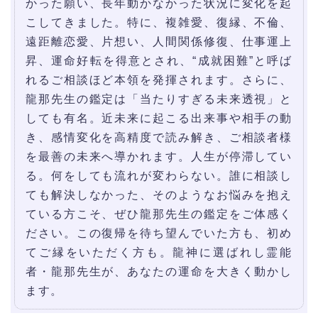
かった願い、長年動かなかった状況に変化を起
こしてきました。特に、複雑愛、復縁、不倫、
遠距離恋愛、片想い、人間関係修復、仕事運上
昇、運命好転を得意とされ、“成就困難”と呼ば
れるご相談ほど本領を発揮されます。さらに、
龍那先生の鑑定は「当たりすぎる未来透視」と
しても有名。近未来に起こる出来事や相手の動
き、感情変化を高精度で読み解き、ご相談者様
を最善の未来へ導かれます。人生が停滞してい
る。何をしても流れが変わらない。誰に相談し
ても解決しなかった、そのようなお悩みを抱え
ている方こそ、ぜひ龍那先生の鑑定をご体感く
ださい。この復帰を待ち望んでいた方も、初め
てご縁をいただく方も。龍神に選ばれし霊能
者・龍那先生が、あなたの運命を大きく動かし
ます。