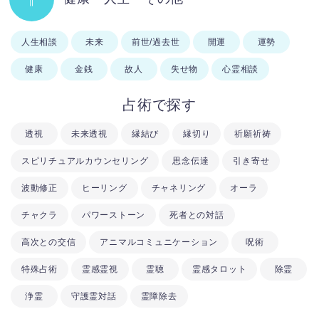
人生相談
未来
前世/過去世
開運
運勢
健康
金銭
故人
失せ物
心霊相談
占術で探す
透視
未来透視
縁結び
縁切り
祈願祈祷
スピリチュアルカウンセリング
思念伝達
引き寄せ
波動修正
ヒーリング
チャネリング
オーラ
チャクラ
パワーストーン
死者との対話
高次との交信
アニマルコミュニケーション
呪術
特殊占術
霊感霊視
霊聴
霊感タロット
除霊
浄霊
守護霊対話
霊障除去