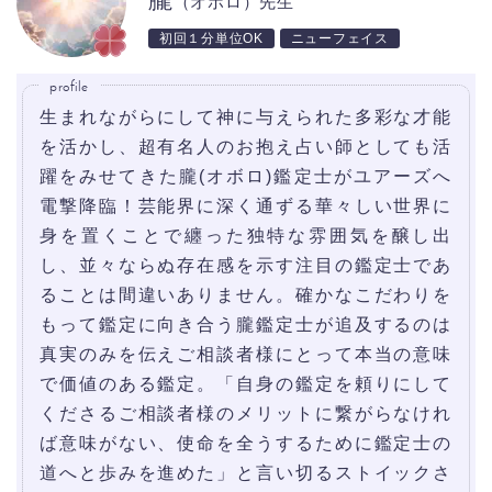
（オボロ）先生
初回１分単位OK
ニューフェイス
profile
生まれながらにして神に与えられた多彩な才能
を活かし、超有名人のお抱え占い師としても活
躍をみせてきた朧(オボロ)鑑定士がユアーズへ
電撃降臨！芸能界に深く通ずる華々しい世界に
身を置くことで纏った独特な雰囲気を醸し出
し、並々ならぬ存在感を示す注目の鑑定士であ
ることは間違いありません。確かなこだわりを
もって鑑定に向き合う朧鑑定士が追及するのは
真実のみを伝えご相談者様にとって本当の意味
で価値のある鑑定。「自身の鑑定を頼りにして
くださるご相談者様のメリットに繋がらなけれ
ば意味がない、使命を全うするために鑑定士の
道へと歩みを進めた」と言い切るストイックさ