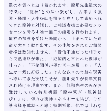
題の本質へと辿り着かれます。龍那先生最大の
特徴は、“龍神”との深い繋がり。古来より強
運・飛躍・人生好転を司る存在として崇められ
てきた龍神と対話し、ご相談者様に必要なメッ
セージを降ろす唯一無二の鑑定を行われます。
龍神の加護を受けた瞬間から、止まっていた運
命が大きく動き出す、その体験をされたご相談
者様は数知れません。「音信不通だった相手か
ら突然連絡が来た」「絶望的と言われた復縁が
叶った」「不倫関係が望む形へ進展した」「人
生が一気に好転した」そんな数々の奇跡を現実
へ導いてきた実績こそが、龍那先生が長年支持
され続ける理由です。また、龍那先生のみがお
受けしている特別祈願『龍神繋ぎ（龍神結
び）』は、強力な龍神エネルギーを結び、ご相
談者様を成就へと導く特別祈願。他では叶わな