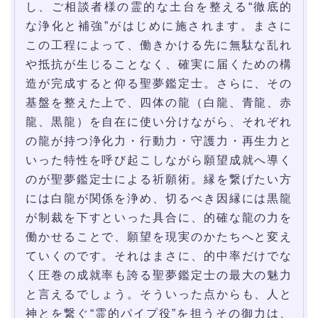
し、ご相談者様の霊的な土台を整える“徹底的
な浄化と補強”がはじめに施されます。まさに
この工程によって、働きかける先に無駄な乱れ
や抵抗が生じることなく、確実に届くための構
造が完成すると仰る聖夢鑑定士。さらに、その
基盤を整えた上で、四体の龍（白龍、青龍、赤
龍、黒龍）を自在に使い分けながら、それぞれ
の龍が持つ浄化力・行動力・守護力・再生力と
いった特性を呼び起こしながら願望成就へ導く
のが聖夢鑑定士による祈願術。縁を繋げたい方
には白龍が関係を浄め、切るべき因縁には黒龍
が制裁を下すといった具合に、的確な龍の力を
働かせることで、願望を現実のかたちへと変え
ていくのです。それはまさに、的中率だけでな
く圧巻の成就率も誇る聖夢鑑定士の最大の魅力
と言えるでしょう。そういった点からも、人と
神とを繋ぐ“霊的パイプ役”を担うその御力は、