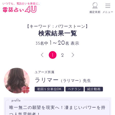
いつでも。電話占いを身近に。
鑑定依頼
メニュー
【キーワード：パワーストーン】
検索結果一覧
1～20
35名中
名 表示
1
2
前へ
次へ
ユアーズ所属
ラリマー
（ラリマー）先生
初回１分単位OK
ベテラン
紹介動画
profile
唯一無二の願望を現実へ！凄まじいパワーを持
つ人気霊能者！