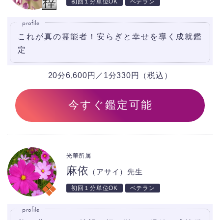
初回１分単位OK
ベテラン
profile
これが真の霊能者！安らぎと幸せを導く成就鑑
定
20分6,600円／1分330円（税込）
今すぐ鑑定可能
光華所属
麻依
（アサイ）先生
初回１分単位OK
ベテラン
profile