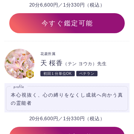
20分6,600円／1分330円（税込）
今すぐ鑑定可能
花菱所属
天 桜香
（テン ヨウカ）先生
初回１分単位OK
ベテラン
profile
本心視抜く、心の縛りをなくし成就へ向かう真
の霊能者
20分6,600円／1分330円（税込）