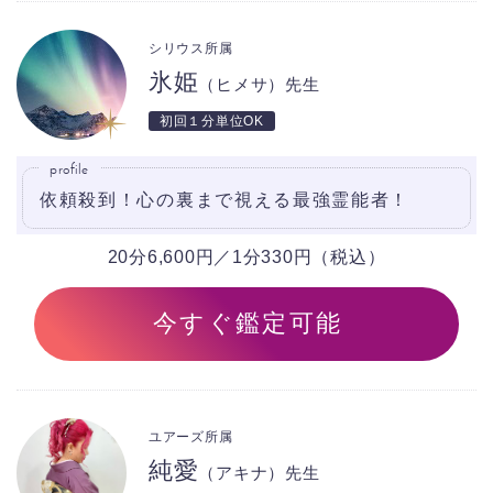
シリウス所属
氷姫
（ヒメサ）先生
初回１分単位OK
profile
依頼殺到！心の裏まで視える最強霊能者！
20分6,600円／1分330円（税込）
今すぐ鑑定可能
ユアーズ所属
純愛
（アキナ）先生