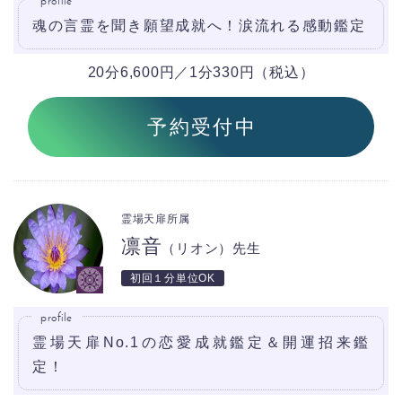
profile
魂の言霊を聞き願望成就へ！涙流れる感動鑑定
20分6,600円／1分330円（税込）
予約受付中
霊場天扉所属
凛音
（リオン）先生
初回１分単位OK
profile
霊場天扉No.1の恋愛成就鑑定＆開運招来鑑
定！