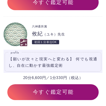
今すぐ鑑定可能
六神通所属
攸紀
（ユキ）先生
初回１分単位OK
profile
【願いが次々と現実へと変わる】 何でも視通
し、自在に動かす最強鑑定術
20分6,600円／1分330円（税込）
今すぐ鑑定可能