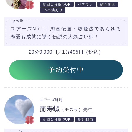
初回１分単位OK
ベテラン
紹介動画
TV出演あり
profile
ユアーズNo.1！思念伝達・敬愛法であらゆる
恋愛も成就に導く伝説の人気占い師！
20分9,900円／1分495円（税込）
予約受付中
ユアーズ所属
萠寿螺
（モスラ）先生
初回１分単位OK
紹介動画