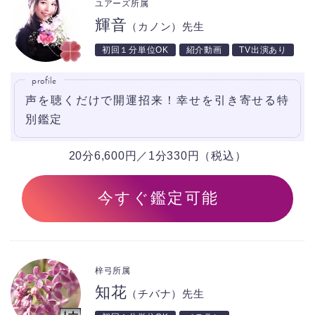
ユアーズ所属
輝音
（カノン）先生
初回１分単位OK
紹介動画
TV出演あり
profile
声を聴くだけで開運招来！幸せを引き寄せる特
別鑑定
20分6,600円／1分330円（税込）
今すぐ鑑定可能
梓弓所属
知花
（チバナ）先生