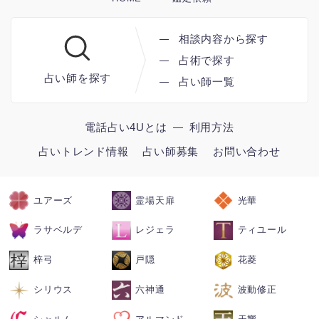
相談内容から探す
占術で探す
占い師を探す
占い師一覧
電話占い4Uとは
利用方法
占いトレンド情報
占い師募集
お問い合わせ
ユアーズ
霊場天扉
光華
ラサベルデ
レジェラ
ティユール
梓弓
戸隠
花菱
シリウス
六神通
波動修正