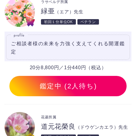
ラサベルデ所属
緑亜
（エア）先生
初回１分単位OK
ベテラン
profile
ご相談者様の未来を力強く支えてくれる開運鑑
定
20分8,800円／1分440円（税込）
鑑定中 (2人待ち)
花菱所属
道元花榮良
（ドウゲンカエラ）先生