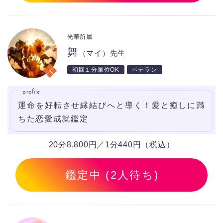
光華所属
舞
（マイ）先生
初回１分単位OK
ベテラン
profile
運命を好転させ縁結びへと導く！愛と癒しに満
ちた恋愛成就鑑定
20分8,800円／1分440円（税込）
鑑定中 (2人待ち)