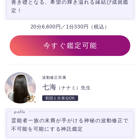
善き礎となる、希望の輝き溢れる縁結び成就鑑
定！
20分6,600円／1分330円（税込）
今すぐ鑑定可能
波動修正所属
七海
（ナナミ）先生
初回１分単位OK
profile
霊能者一族の末裔が手がける神秘の波動修正で
不可能を可能にする神託鑑定