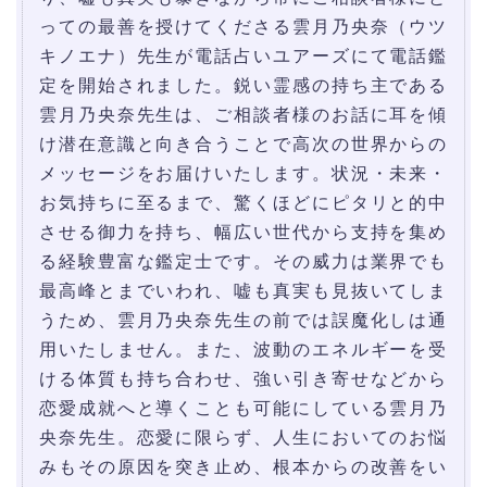
っての最善を授けてくださる雲月乃央奈（ウツ
キノエナ）先生が電話占いユアーズにて電話鑑
定を開始されました。鋭い霊感の持ち主である
雲月乃央奈先生は、ご相談者様のお話に耳を傾
け潜在意識と向き合うことで高次の世界からの
メッセージをお届けいたします。状況・未来・
お気持ちに至るまで、驚くほどにピタリと的中
させる御力を持ち、幅広い世代から支持を集め
る経験豊富な鑑定士です。その威力は業界でも
最高峰とまでいわれ、嘘も真実も見抜いてしま
うため、雲月乃央奈先生の前では誤魔化しは通
用いたしません。また、波動のエネルギーを受
ける体質も持ち合わせ、強い引き寄せなどから
恋愛成就へと導くことも可能にしている雲月乃
央奈先生。恋愛に限らず、人生においてのお悩
みもその原因を突き止め、根本からの改善をい