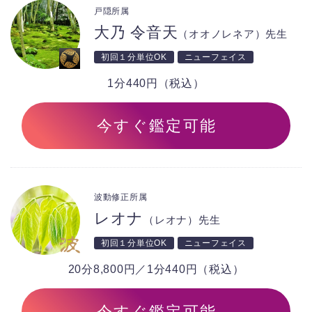
戸隠所属
大乃 令音天
（オオノレネア）先生
初回１分単位OK
ニューフェイス
1分440円（税込）
今すぐ鑑定可能
波動修正所属
レオナ
（レオナ）先生
初回１分単位OK
ニューフェイス
20分8,800円／1分440円（税込）
今すぐ鑑定可能