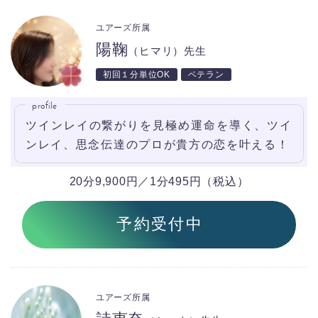
ユアーズ所属
陽鞠
（ヒマリ）先生
初回１分単位OK
ベテラン
profile
ツインレイの繋がりを見極め運命を導く、ツイ
ンレイ、思念伝達のプロが貴方の恋を叶える！
20分9,900円／1分495円（税込）
予約受付中
ユアーズ所属