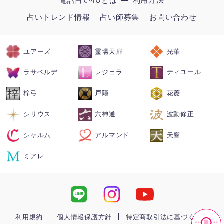
電話占い4Uとは
利用方法
占いトレンド情報
占い師募集
お問い合わせ
ユアーズ
霊場天扉
光華
ラサベルデ
レジェラ
ティユール
梓弓
戸隠
花菱
シリウス
六神通
波動修正
シャルム
アルマンド
天響
ミアレ
利用規約
個人情報保護方針
特定商取引法に基づく表記