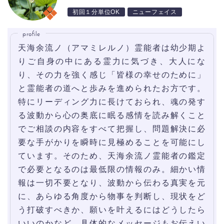
初回１分単位OK
ニューフェイス
profile
天海余流ノ（アマミレルノ）霊能者は幼少期よ
りご自身の中にある霊力に気づき、大人にな
り、その力を強く感じ「皆様の幸せのために」
と霊能者の道へと歩みを進められたお方です。
特にリーディング力に長けておられ、魂の発す
る波動から心の奥底に眠る感情を読み解くこと
でご相談の内容をすべて把握し、問題解決に必
要な手がかりを瞬時に見極めることを可能にし
ています。そのため、天海余流ノ霊能者の鑑定
で必要となるのは最低限の情報のみ。細かい情
報は一切不要となり、波動から伝わる真実を元
に、あらゆる角度から物事を判断し、現状をど
う打破すべきか、願いを叶えるにはどうしたら
いいのかなど、具体的なメッセージもお伝えい