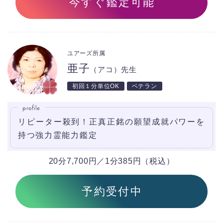
今すぐ鑑定可能
ユアーズ所属
亜子
（アコ）先生
初回１分単位OK
ベテラン
profile
リピーター殺到！正真正銘の願望成就パワーを
持つ強力霊能力鑑定
20分7,700円／1分385円（税込）
予約受付中