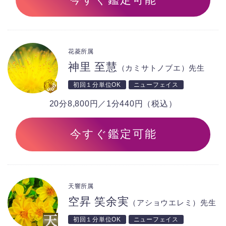
花菱所属
神里 至慧
（カミサトノブエ）先生
初回１分単位OK
ニューフェイス
20分8,800円／1分440円（税込）
今すぐ鑑定可能
天響所属
空昇 笑余実
（アショウエレミ）先生
初回１分単位OK
ニューフェイス