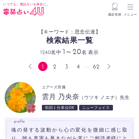
いつでも。電話占いを身近に。
鑑定依頼
メニュー
【キーワード：思念伝達】
検索結果一覧
1～20
1240名中
名 表示
1
2
3
4
62
...
前へ
次へ
ユアーズ所属
雲月 乃央奈
（ウツキ ノエナ）先生
初回１分単位OK
ニューフェイス
profile
魂の発する波動から心の変化を微細に感じ取
り、嘘も真実も暴きながら常にご相談者様にと