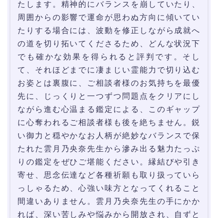
たします。精神的にバランスを崩していたり、
周囲からの影響で運命が思わぬ方向に傾いてい
たりする場合には、波動を修正しながら成就へ
の道を切り拓いてくださるため、どんな状況下
でも確かな効果を得られると評判です。そし
て、それほどまでに凄まじい霊能力で切り込む
お姿とは裏腹に、ご相談者様のお気持ちを最優
先に、じっくりと一つずつ問題点をクリアにし
ながら進む心温まる鑑定による、このギャップ
に心奪われるご相談者様も後を絶ちません。鋭
い御力と穏やかなお人柄が絶妙なバランスで保
たれた雲月乃央奈先生から滲み出る魅力たっぷ
りの鑑定をぜひご堪能ください。縁結びや引き
寄せ、思念伝達など各種祈願も取り扱っていら
っしゃるため、心強い味方となってくれること
間違いありません。雲月乃央奈先生の手にかか
れば、深い苦しみや悩みから開放され、自ずと