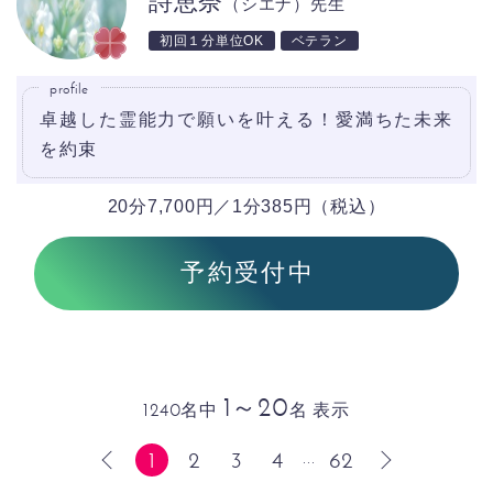
詩恵奈
（シエナ）先生
初回１分単位OK
ベテラン
profile
卓越した霊能力で願いを叶える！愛満ちた未来
を約束
20分7,700円／1分385円（税込）
予約受付中
1～20
1240名中
名 表示
1
2
3
4
62
...
前へ
次へ