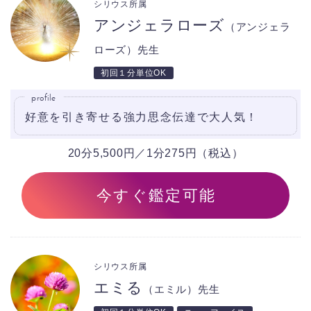
シリウス所属
アンジェラローズ
（アンジェラ
ローズ）先生
初回１分単位OK
profile
好意を引き寄せる強力思念伝達で大人気！
20分5,500円／1分275円（税込）
今すぐ鑑定可能
シリウス所属
エミる
（エミル）先生