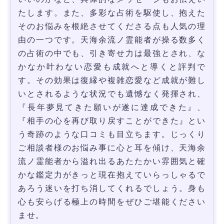
たします。また、多彩な占術を駆使し、抱えた
そのお悩みを根絶させてくださる点も人気の理
由の一つです。天海余流ノ霊能者が操る数多く
の占術の中でも、引き寄せ力は最強とされ、な
かなか叶わない恋愛も成就へと導くと評判で
す。その効果は復縁や複雑恋愛など成就が難し
いとされるような状況でも遺憾なく発揮され、
『長年夢見てきた願いが遂に達成できた』、
『相手の心を再び取り戻すことができた』とい
う奇跡のような口コミも目立ちます。じっくり
ご相談者様のお悩み事に心と耳を傾け、天海余
流ノ霊能者から溢れ出るあたたかい雰囲気と確
かな鑑定力がきっと現在抱えていらっしゃるで
あろう迷いを打ち消してくれるでしょう。身も
心も安らげる極上の時間をぜひご堪能ください
ませ。