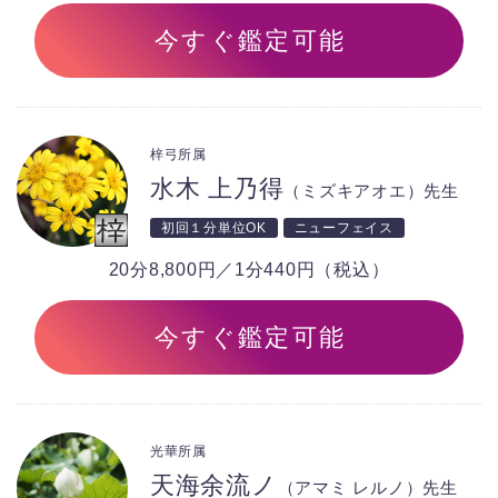
今すぐ鑑定可能
梓弓所属
水木 上乃得
（ミズキアオエ）先生
初回１分単位OK
ニューフェイス
20分8,800円／1分440円（税込）
今すぐ鑑定可能
光華所属
天海余流ノ
（アマミ レルノ）先生