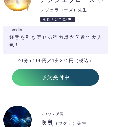
（ア
ンジェラローズ）先生
初回１分単位OK
profile
好意を引き寄せる強力思念伝達で大人
気！
20分5,500円／1分275円（税込）
予約受付中
シリウス所属
咲良
（サクラ）先生