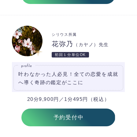
シリウス所属
花弥乃
（カヤノ）先生
初回１分単位OK
profile
叶わなかった人必見！全ての恋愛を成就
へ導く奇跡の鑑定がここに
20分9,900円／1分495円（税込）
予約受付中