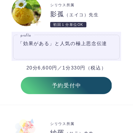
シリウス所属
影孤
（エイコ）先生
初回１分単位OK
profile
「効果がある」と人気の極上思念伝達
20分6,600円／1分330円（税込）
予約受付中
シリウス所属
紗羅