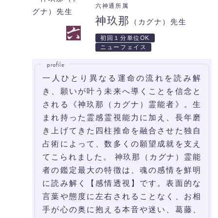
六神通所属
神玖那
（カグナ）先生
初回１分単位OK
ニューフェイス
profile
一人ひとり異なる運命の流れを読み解
き、願いが叶う未来へ導くことを信念と
される《神玖那（カグナ）霊能者》。生
まれ持った霊感霊視能力に加え、長年磨
き上げてきた四柱推命を融合させた独自
占術によって、数多くの願望成就を支え
てこられました。 神玖那（カグナ）霊能
者の鑑定最大の特徴は、魂の感情を鮮明
に読み解く【感情透視】です。表面的な
言葉や態度に左右されることなく、お相
手が心の奥に抱える本音や迷い、葛藤、