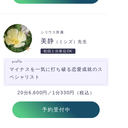
シリウス所属
美静
（ミシズ）先生
初回１分単位OK
profile
マイナスを一気に打ち破る恋愛成就のス
ペシャリスト
20分6,600円／1分330円（税込）
予約受付中