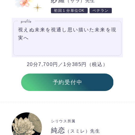
（サラ）先生
初回１分単位OK
ベテラン
profile
視えぬ未来を視通し思い描いた未来を現
実へ
20分7,700円／1分385円（税込）
予約受付中
シリウス所属
純恋
（スミレ）先生