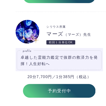
シリウス所属
マーズ
（マーズ）先生
初回１分単位OK
profile
卓越した霊能力鑑定で抜群の救済力を発
揮！人生好転へ
20分7,700円／1分385円（税込）
予約受付中