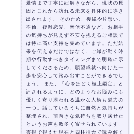
愛情まで丁寧に紐解きながら、現状の原
因とこれから訪れる未来を具体的に導き
出されます。 そのため、復縁や片想い、
不倫、複雑恋愛、音信不通など、お相手
の気持ちが見えず不安を抱えるご相談で
は特に高い支持を集めています。ただ結
果を伝えるだけではなく、ご縁が動く時
期や行動すべきタイミングまで明確に示
してくださるため、願望成就へ向けた一
歩を安心して踏み出すことができるでし
ょう。 また、「心をほどく極上鑑定」と
評されるように、どのようなお悩みにも
優しく寄り添われる温かな人柄も魅力の
一つ。話しているうちに自然と気持ちが
整理され、前向きな気持ちを取り戻せた
というお声も数多く寄せられています。
霊視で視えた現在と四柱推命で読み解く