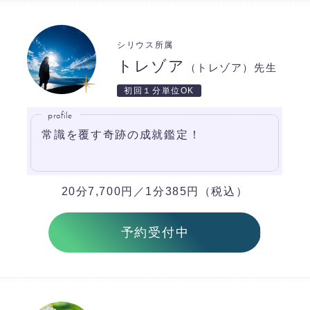
シリウス所属
トレゾア
（トレゾア）先生
初回１分単位OK
profile
常識を覆す奇跡の成就鑑定！
20分7,700円／1分385円（税込）
予約受付中