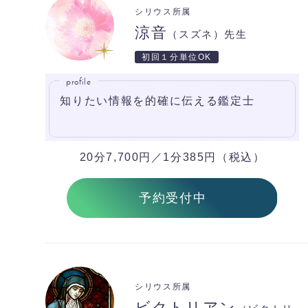
シリウス所属
涼音
（スズネ）先生
初回１分単位OK
profile
知りたい情報を的確に伝える鑑定士
20分7,700円／1分385円（税込）
予約受付中
シリウス所属
ビクトリアン