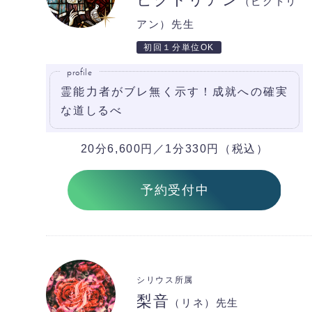
（ビクトリ
アン）先生
初回１分単位OK
profile
霊能力者がブレ無く示す！成就への確実
な道しるべ
20分6,600円／1分330円（税込）
予約受付中
シリウス所属
梨音
（リネ）先生