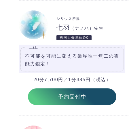
シリウス所属
七羽
（ナノハ）先生
初回１分単位OK
profile
不可能を可能に変える業界唯一無二の霊
能力鑑定！
20分7,700円／1分385円（税込）
予約受付中