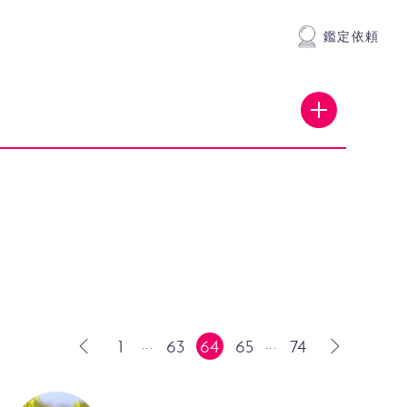
鑑定依頼
1
63
64
65
74
...
...
前
次
へ
へ