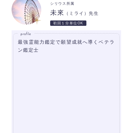
シリウス所属
未來
（ミライ）先生
初回１分単位OK
profile
最強霊能力鑑定で願望成就へ導くベテラ
ン鑑定士