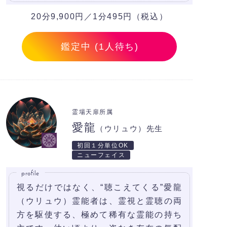
20分9,900円／1分495円（税込）
鑑定中 (1人待ち)
霊場天扉所属
愛龍
（ウリュウ）先生
初回１分単位OK
ニューフェイス
profile
視るだけではなく、“聴こえてくる”愛龍
（ウリュウ）霊能者は、霊視と霊聴の両
方を駆使する、極めて稀有な霊能の持ち