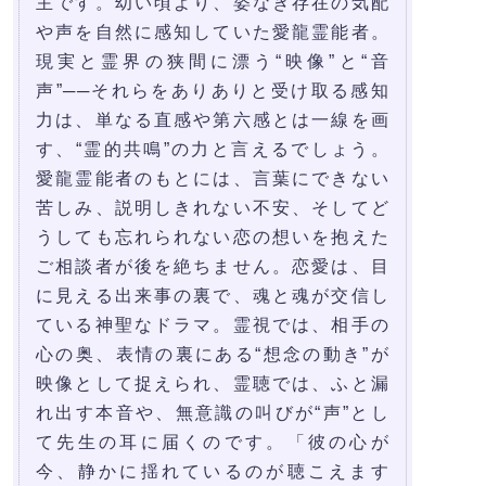
主です。幼い頃より、姿なき存在の気配
や声を自然に感知していた愛龍霊能者。
現実と霊界の狭間に漂う“映像”と“音
声”──それらをありありと受け取る感知
力は、単なる直感や第六感とは一線を画
す、“霊的共鳴”の力と言えるでしょう。
愛龍霊能者のもとには、言葉にできない
苦しみ、説明しきれない不安、そしてど
うしても忘れられない恋の想いを抱えた
ご相談者が後を絶ちません。恋愛は、目
に見える出来事の裏で、魂と魂が交信し
ている神聖なドラマ。霊視では、相手の
心の奥、表情の裏にある“想念の動き”が
映像として捉えられ、霊聴では、ふと漏
れ出す本音や、無意識の叫びが“声”とし
て先生の耳に届くのです。「彼の心が
今、静かに揺れているのが聴こえます