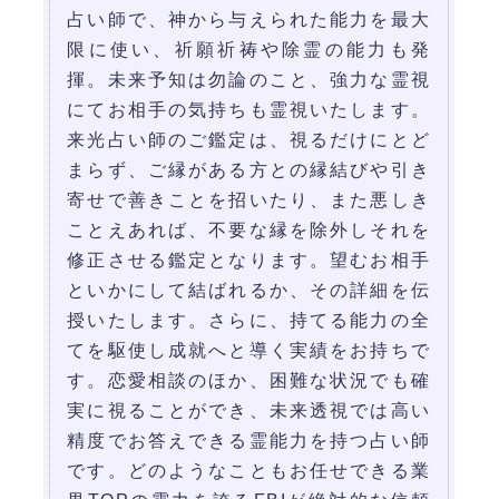
占い師で、神から与えられた能力を最大
限に使い、祈願祈祷や除霊の能力も発
揮。未来予知は勿論のこと、強力な霊視
にてお相手の気持ちも霊視いたします。
来光占い師のご鑑定は、視るだけにとど
まらず、ご縁がある方との縁結びや引き
寄せで善きことを招いたり、また悪しき
ことえあれば、不要な縁を除外しそれを
修正させる鑑定となります。望むお相手
といかにして結ばれるか、その詳細を伝
授いたします。さらに、持てる能力の全
てを駆使し成就へと導く実績をお持ちで
す。恋愛相談のほか、困難な状況でも確
実に視ることができ、未来透視では高い
精度でお答えできる霊能力を持つ占い師
です。どのようなこともお任せできる業