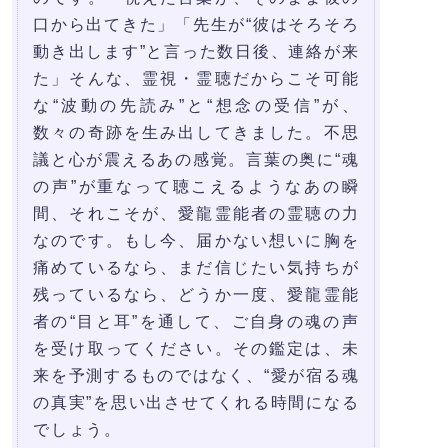
口から出てきた」「先生が“彼はそろそろ
動き出します”と言った数日後、連絡が来
た」そんな、霊視・霊聴だからこそ可能
な“波動の先読み”と“想念の受信”が、
数々の奇跡を生み出してきました。不思
議と心が震えるあの感覚。言葉の奥に“魂
の声”が重なって聴こえるようなあの瞬
間、それこそが、愛龍霊能者の霊聴の力
なのです。もし今、届かない想いに胸を
痛めているなら、まだ信じたい気持ちが
残っているなら、どうか一度、愛龍霊能
者の“目と耳”を通して、ご自身の魂の声
を受け取ってください。その鑑定は、未
来を予測するものではなく、“愛が宿る魂
の真実”を思い出させてくれる時間になる
でしょう。