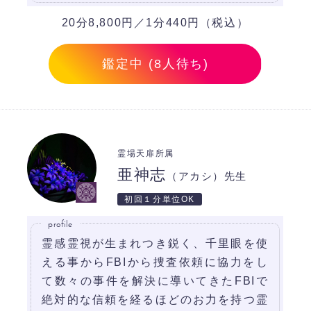
20分8,800円／1分440円（税込）
鑑定中 (8人待ち)
霊場天扉所属
亜神志
（アカシ）先生
初回１分単位OK
profile
霊感霊視が生まれつき鋭く、千里眼を使
える事からFBIから捜査依頼に協力をし
て数々の事件を解決に導いてきたFBIで
絶対的な信頼を経るほどのお力を持つ霊