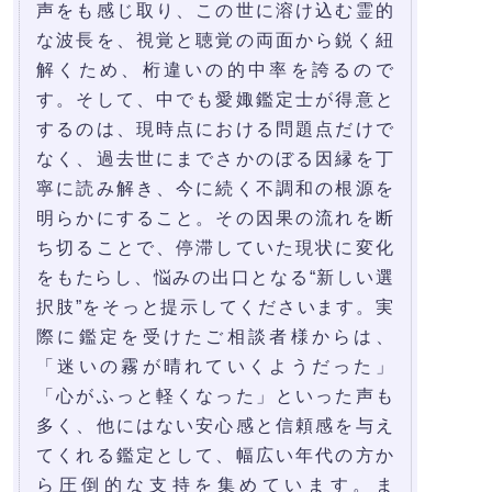
声をも感じ取り、この世に溶け込む霊的
な波長を、視覚と聴覚の両面から鋭く紐
解くため、桁違いの的中率を誇るので
す。そして、中でも愛娵鑑定士が得意と
するのは、現時点における問題点だけで
なく、過去世にまでさかのぼる因縁を丁
寧に読み解き、今に続く不調和の根源を
明らかにすること。その因果の流れを断
ち切ることで、停滞していた現状に変化
をもたらし、悩みの出口となる“新しい選
択肢”をそっと提示してくださいます。実
際に鑑定を受けたご相談者様からは、
「迷いの霧が晴れていくようだった」
「心がふっと軽くなった」といった声も
多く、他にはない安心感と信頼感を与え
てくれる鑑定として、幅広い年代の方か
ら圧倒的な支持を集めています。ま