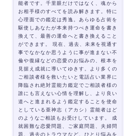
能者です。千里眼だけではなく、魂から
お相手様のすべてを読み解きます。特に
心理面での鑑定は秀逸。あらゆる占術を
駆使しあなたが本来持つべき運命を書き
換えて、最善の運命へと書き換えること
ができます。 現在、過去、未来を視通す
事でなかなか思うように事が進まない不
倫や復縁などの恋愛のお悩みの、根本を
見据え成就に導いてゆきす。より多くの
ご相談者様を救いたいと電話占い業界に
降臨され絶対霊能力鑑定でご相談者様の
誰にも言えない心情を理解し、より良い
道へと進まれるよう鑑定することを使命
としている亜神志（アカシ）霊能者はど
のようなご相談もお受けしています。 成
就困難な恋愛問題、ご家庭問題、夫婦問
題、過去のトラウマなど、ひとり悩みを