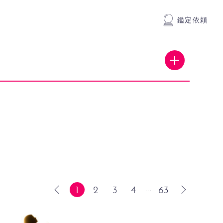
鑑定依頼
1
2
3
4
63
...
前
次
へ
へ