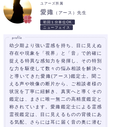
ユアーズ所属
愛娵
（アース）先生
初回１分単位OK
ニューフェイス
profile
幼少期より強い霊感を持ち、目に見えぬ
存在や現象を「視界」と「音」で的確に
捉える特異な感知力を発揮し、その特別
な力を駆使して数々の悩み相談を解決へ
と導いてきた愛娵(アース)鑑定士。聞こ
える声や映像の断片から、ご相談者様の
状況を丁寧に紐解き、真実へと導くその
鑑定は、まさに唯一無二の高精度鑑定と
称されています。愛娵鑑定士による霊感
霊視鑑定は、目に見えるものの背後にあ
る気配、さらには耳に届く音の奥に潜む