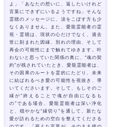
よ」「あなたの想いに、返したいけれど
言葉にできずにいるようですね」そんな
霊聴のメッセージに、涙をこぼす方も少
なくありません。また、愛龍霊能者の霊
視・霊聴は、現状の心だけでなく、過去
世に刻まれた因縁、別れの理由、そして
再会の可能性にまで触れてゆきます。叶
わないと思っていた関係の奥に、“魂の契
約”が残されていたとき、愛龍霊能者は、
その因果のルートを霊的にたどり、未来
に結ばれるべき愛の可能性を視抜き、導
いてくださいます。そして、もしそのご
縁が“終えることで魂が自由になるも
の”である場合、愛龍霊能者は深い浄化
と、穏やかな“縁切り”を通して、新たな
愛が訪れるための空白を整えてくださる
のです。「視えた言葉が、そのまま彼の