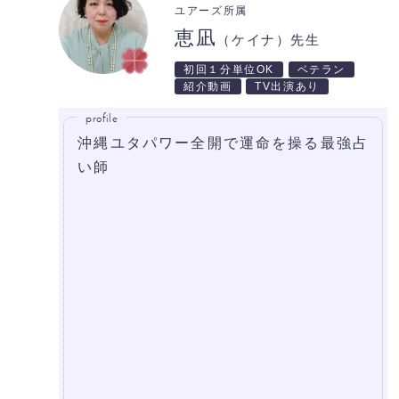
ユアーズ所属
恵凪
（ケイナ）先生
初回１分単位OK
ベテラン
紹介動画
TV出演あり
profile
沖縄ユタパワー全開で運命を操る最強占
い師