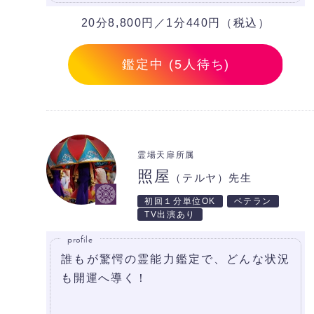
20分8,800円／1分440円（税込）
鑑定中 (5人待ち)
霊場天扉所属
照屋
（テルヤ）先生
初回１分単位OK
ベテラン
TV出演あり
profile
誰もが驚愕の霊能力鑑定で、どんな状況
も開運へ導く！