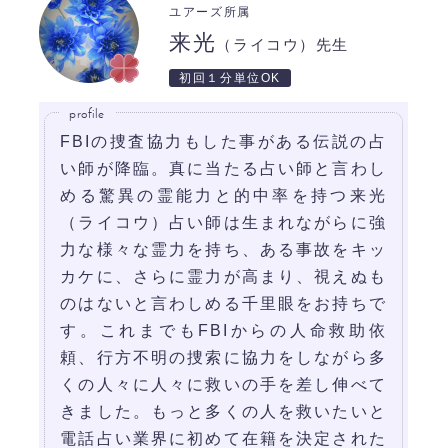
ユアーズ所属
来光
（ライコウ）先生
初回１分単位OK
profile
FBIの捜査協力もした事がある伝説の占
い師が降臨。真に当たる占い師と言わし
める驚異の霊能力と的中率を持つ来光
（ライコウ）占い師は生まれながらに強
力な様々な霊力を持ち、ある事故をキッ
カケに、さらに霊力が高まり、視えぬも
のはないと言わしめる千里眼をお持ちで
す。これまでもFBIからの人命救助依
頼、行方不明の捜索に協力をしながら多
くの人々に人々に救いの手を差し伸べて
きました。もっと多くの人を救いたいと
電話占い業界に初めて在籍を決定された