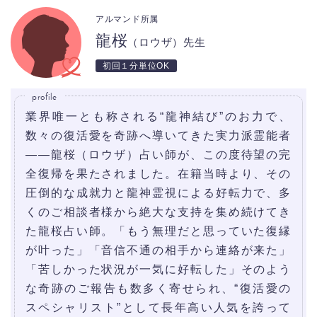
アルマンド所属
龍桜
（ロウザ）先生
初回１分単位OK
profile
業界唯一とも称される“龍神結び”のお力で、
数々の復活愛を奇跡へ導いてきた実力派霊能者
――龍桜（ロウザ）占い師が、この度待望の完
全復帰を果たされました。在籍当時より、その
圧倒的な成就力と龍神霊視による好転力で、多
くのご相談者様から絶大な支持を集め続けてき
た龍桜占い師。「もう無理だと思っていた復縁
が叶った」「音信不通の相手から連絡が来た」
「苦しかった状況が一気に好転した」そのよう
な奇跡のご報告も数多く寄せられ、“復活愛の
スペシャリスト”として長年高い人気を誇って