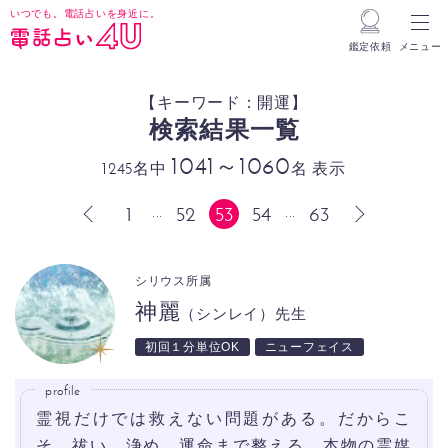
いつでも。電話占いを身近に。
鑑定依頼
メニュー
【キーワード：開運】
検索結果一覧
1041～1060
1245名中
名 表示
1
52
53
54
63
...
...
前へ
次へ
シリウス所属
神麗
（シンレイ）先生
初回１分単位OK
ニューフェイス
profile
霊視だけでは救えない問題がある。だからこ
そ、祓い、浄め、運命まで整える。本物の霊媒