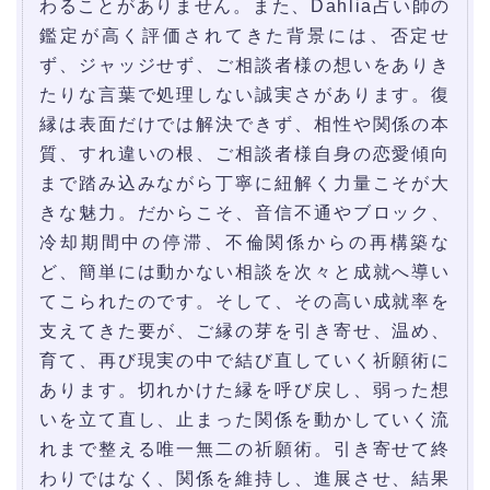
わることがありません。また、Dahlia占い師の
鑑定が高く評価されてきた背景には、否定せ
ず、ジャッジせず、ご相談者様の想いをありき
たりな言葉で処理しない誠実さがあります。復
縁は表面だけでは解決できず、相性や関係の本
質、すれ違いの根、ご相談者様自身の恋愛傾向
まで踏み込みながら丁寧に紐解く力量こそが大
きな魅力。だからこそ、音信不通やブロック、
冷却期間中の停滞、不倫関係からの再構築な
ど、簡単には動かない相談を次々と成就へ導い
てこられたのです。そして、その高い成就率を
支えてきた要が、ご縁の芽を引き寄せ、温め、
育て、再び現実の中で結び直していく祈願術に
あります。切れかけた縁を呼び戻し、弱った想
いを立て直し、止まった関係を動かしていく流
れまで整える唯一無二の祈願術。引き寄せて終
わりではなく、関係を維持し、進展させ、結果