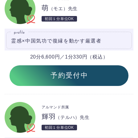
萌
（モエ）先生
初回１分単位OK
profile
霊感×中国気功で復縁を動かす厳選者
20分6,600円／1分330円（税込）
予約受付中
アルマンド所属
輝羽
（テルハ）先生
初回１分単位OK