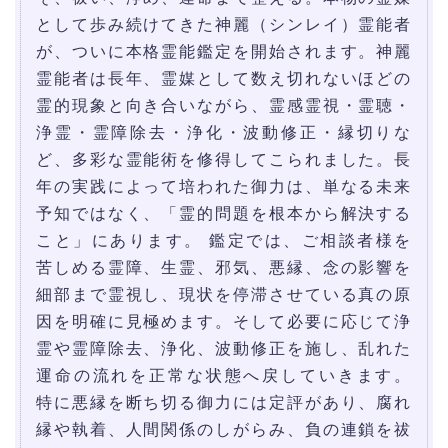
として歩み続けてきた神麗（シンレイ）霊能者
が、ついに本格霊能鑑定を開始されます。神麗
霊能者は長年、霊媒として数え切れないほどの
霊的現象と向き合いながら、霊感霊視・霊聴・
浄霊・霊障除去・浄化・波動修正・縁切りな
ど、多彩な霊能術を修得してこられました。長
年の実践によって培われた御力は、単なる未来
予知ではなく、「霊的問題を根本から解決する
こと」にあります。 鑑定では、ご相談者様を
苦しめる霊障、生霊、邪気、悪縁、念の影響を
細部まで霊視し、現状を停滞させている真の原
因を明確に見極めます。そして必要に応じて浄
霊や霊障除去、浄化、波動修正を施し、乱れた
運命の流れを正常な状態へ戻していきます。
特に悪縁を断ち切る御力には定評があり、腐れ
縁や執着、人間関係のしがらみ、負の連鎖を祓