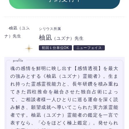
シリウス所属
柚凪
（ユズナ）先生
初回１分単位OK
ニューフェイス
profile
魂の感情を鮮明に映し出す【感情透視】を最大
の強みとする《柚凪（ユズナ）霊能者》。生ま
れ持った霊感霊視能力と、長年研鑽を積み重ね
てきた四柱推命を融合させた独自占術によっ
て、ご相談者様一人ひとりに巡る運命を深く読
み解き、願望成就へ導いてこられた実力派霊能
者です。柚凪（ユズナ）霊能者の鑑定を一言で
表すなら、「心をほどく極上鑑定」。発せられ