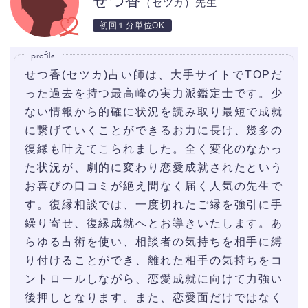
せつ香
（セツカ）先生
初回１分単位OK
profile
せつ香(セツカ)占い師は、大手サイトでTOPだ
った過去を持つ最高峰の実力派鑑定士です。少
ない情報から的確に状況を読み取り最短で成就
に繋げていくことができるお力に長け、幾多の
復縁も叶えてこられました。全く変化のなかっ
た状況が、劇的に変わり恋愛成就されたという
お喜びの口コミが絶え間なく届く人気の先生で
す。復縁相談では、一度切れたご縁を強引に手
繰り寄せ、復縁成就へとお導きいたします。あ
らゆる占術を使い、相談者の気持ちを相手に縛
り付けることができ、離れた相手の気持ちをコ
ントロールしながら、恋愛成就に向けて力強い
後押しとなります。また、恋愛面だけではなく