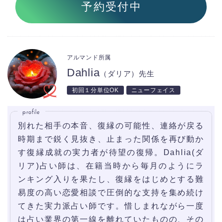
予約受付中
アルマンド所属
Dahlia
（ダリア）先生
初回１分単位OK
ニューフェイス
profile
別れた相手の本音、復縁の可能性、連絡が戻る
時期まで鋭く見抜き、止まった関係を再び動か
す復縁成就の実力者が待望の復帰。Dahlia(ダ
リア)占い師は、在籍当時から毎月のようにラ
ンキング入りを果たし、復縁をはじめとする難
易度の高い恋愛相談で圧倒的な支持を集め続け
てきた実力派占い師です。惜しまれながら一度
は占い業界の第一線を離れていたものの、その