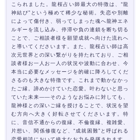
こられました。龍桜占い師最大の特徴は、“龍
神結び”という極めて稀少な秘術。失恋や別離
によって傷付き、弱ってしまった魂へ龍神エネ
ルギーを流し込み、停滞や負の連鎖を断ち切る
ことで、ご相談者様を願望成就へ向けた流れへ
と導いてくださいます。また、龍桜占い師は高
次元世界との深い繋がりを持たれており、ご相
談者様お一人お一人の状況や波動に合わせ、今
本当に必要なメッセージを的確に降ろしてくだ
さるのも大きな特徴です。これまで動かなかっ
たご縁。諦めかけていた恋愛。叶わないと思っ
ていた未来――そのようなお悩みに対しても、
龍神様との深いご縁を授けることで、状況を望
む方向へ大きく好転させてくださいます。特
に、音信不通からの復縁、不倫復縁、複雑愛、
片想い、関係修復など、“成就困難”と呼ばれる
恋愛相談において絶大なお力を発揮されます。