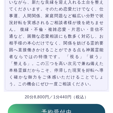
いながら、新たな良縁を迎え入れる土台を整え
てくださいます。そのため恋愛だけでなく、仕
事運、人間関係、家庭問題など幅広い分野で状
況好転を実感されるご相談者様が後を絶ちませ
ん。 復縁・不倫・複雑恋愛・片思い・音信不
通など、困難な恋愛相談にも数多く対応し、お
相手様の本心だけでなく、関係を妨げる霊的要
因へ直接働きかけることができる点も神麗霊能
者ならではの特徴です。 「視る」「祓う」
「整える」。この三つを高い次元で兼ね備えた
本格霊媒だからこそ、停滞した現実を好転へ導
く確かな御力をご体感いただけることでしょ
う。この機会にぜひ一度ご相談ください。
20分8,800円／1分440円（税込）
予約受付中