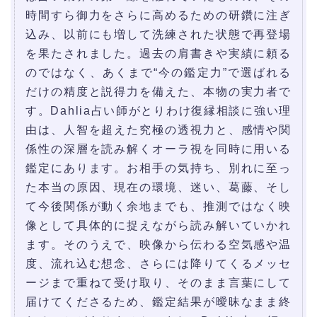
時間すら御力をさらに高めるための研鑽に注ぎ
込み、以前にも増して洗練された状態で再登場
を果たされました。過去の肩書きや実績に頼る
のではなく、あくまで“今の鑑定力”で選ばれる
だけの精度と説得力を備えた、本物の実力者で
す。Dahlia占い師がとりわけ復縁相談に強い理
由は、人智を超えた究極の透視力と、感情や関
係性の深層を読み解くオーラ視を同時に用いる
鑑定にあります。お相手の気持ち、別れに至っ
た本当の原因、現在の環境、迷い、葛藤、そし
て今後関係が動く余地までも、推測ではなく映
像として具体的に捉えながら読み解いていかれ
ます。そのうえで、映像から伝わる空気感や温
度、流れ込む想念、さらには降りてくるメッセ
ージまで重ねて受け取り、そのまま言葉にして
届けてくださるため、鑑定結果が曖昧なまま終