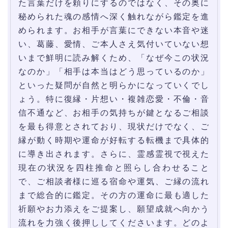
た言葉だけを頼りにするのではなく、その奥に
秘められた魂の感情へ深く触れながら鑑定を進
められます。お相手が言葉にできない本音や迷
い、葛藤、愛情、ご本人さえ気付いていない想
いまで鮮明に読み解くため、「なぜ今この状況
なのか」「相手は本当はどう思っているのか」
といった疑問が自然と明らかになっていくでし
ょう。特に復縁・片想い・複雑恋愛・不倫・音
信不通など、お相手の気持ちが鍵となるご相談
を最も得意とされており、現状だけでなく、ご
縁が動く時期や運命が好転する転機まで具体的
に導き出されます。さらに、霊感霊視で視えた
現在の状況を四柱推命と照らし合わせること
で、ご相談者様に巡る宿命や運気、ご縁の流れ
まで総合的に鑑定。その方の運命に最も適した
祈願やお力添えをご提案し、願望成就へ向かう
流れを力強く後押ししてくださいます。どのよ