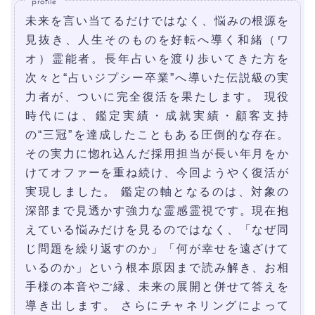
profile
未来を言い当てるだけではなく、悩みの根源を
見抜き、人生そのものを好転へ導く和緒（ワ
オ）霊能者。長年占いを渡り歩いてきた方を
次々と“占いジプシー卒業”へ導いた伝説級の実
力者が、ついに完全復活を果たします。 現役
時代には、鑑定実績・成就実績・顧客支持
の“三冠”を達成したこともある圧倒的な存在。
その実力に惚れ込んだ採用担当が長い年月をか
けてオファーを重ね続け、今回ようやく復活が
実現しました。 鑑定の軸となるのは、対象の
深部まで見透かす強力な霊感霊視です。現在抱
えている悩みだけを見るのではなく、「なぜ同
じ問題を繰り返すのか」「何が幸せを遠ざけて
いるのか」という根本原因まで読み解き、お相
手様の本音やご縁、未来の展開と併せて答えを
導き出します。 さらにチャネリングによって