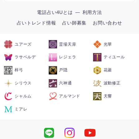
電話占い4Uとは
利用方法
占いトレンド情報
占い師募集
お問い合わせ
ユアーズ
霊場天扉
光華
ラサベルデ
レジェラ
ティユール
梓弓
戸隠
花菱
シリウス
六神通
波動修正
シャルム
アルマンド
天響
ミアレ