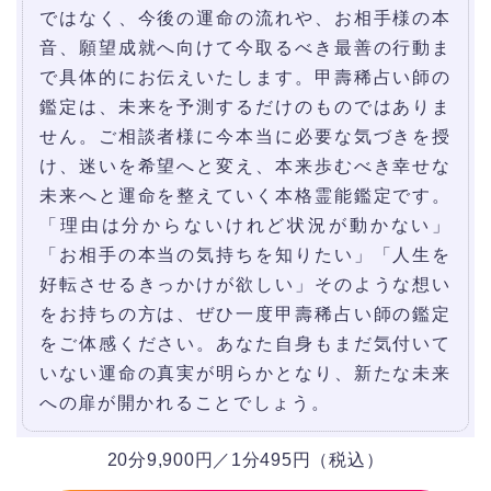
ではなく、今後の運命の流れや、お相手様の本
音、願望成就へ向けて今取るべき最善の行動ま
で具体的にお伝えいたします。甲壽稀占い師の
鑑定は、未来を予測するだけのものではありま
せん。ご相談者様に今本当に必要な気づきを授
け、迷いを希望へと変え、本来歩むべき幸せな
未来へと運命を整えていく本格霊能鑑定です。
「理由は分からないけれど状況が動かない」
「お相手の本当の気持ちを知りたい」「人生を
好転させるきっかけが欲しい」そのような想い
をお持ちの方は、ぜひ一度甲壽稀占い師の鑑定
をご体感ください。あなた自身もまだ気付いて
いない運命の真実が明らかとなり、新たな未来
への扉が開かれることでしょう。
20分9,900円／1分495円（税込）