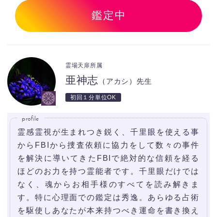
鑑定中
霊場天扉所属
亜神志
（アカシ）先生
初回１分単位OK
profile
霊感霊視が生まれつき鋭く、千里眼を使える事
からFBIから捜査依頼に協力をして数々の事件
を解決に導いてきたFBIで絶対的な信頼を経る
ほどのお力を持つ霊能者です。千里眼だけでは
なく、魂からお相手様のすべてを読み解きま
す。特に心理面での鑑定は秀逸。あらゆる占術
を駆使しあなたが本来持つべき運命を書き換え