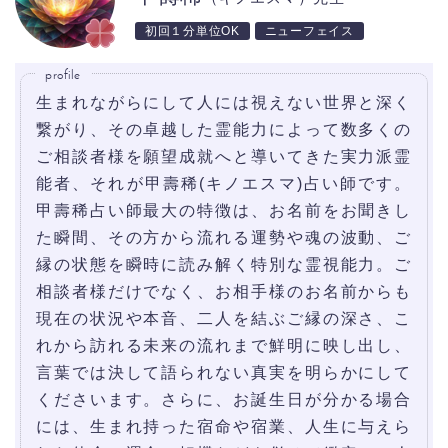
初回１分単位OK
ニューフェイス
profile
生まれながらにして人には視えない世界と深く
繋がり、その卓越した霊能力によって数多くの
ご相談者様を願望成就へと導いてきた実力派霊
能者、それが甲壽稀(キノエスマ)占い師です。
甲壽稀占い師最大の特徴は、お名前をお聞きし
た瞬間、その方から流れる運勢や魂の波動、ご
縁の状態を瞬時に読み解く特別な霊視能力。ご
相談者様だけでなく、お相手様のお名前からも
現在の状況や本音、二人を結ぶご縁の深さ、こ
れから訪れる未来の流れまで鮮明に映し出し、
言葉では決して語られない真実を明らかにして
くださいます。さらに、お誕生日が分かる場合
には、生まれ持った宿命や宿業、人生に与えら