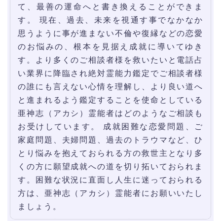
て、最善の運命へと書き換えることができま
す。 現在、過去、未来を視通す事でなかなか
思うように事が進まない不倫や復縁などの恋愛
のお悩みの、根本を見据え成就に導いてゆき
す。より多くのご相談者様を救いたいと電話占
い業界に降臨され絶対霊能力鑑定でご相談者様
の誰にも言えない心情を理解し、より良い道へ
と進まれるよう鑑定することを使命としている
亜神志（アカシ）霊能者はどのようなご相談も
お受けしています。 成就困難な恋愛問題、ご
家庭問題、夫婦問題、過去のトラウマなど、ひ
とり悩みを抱えておられる方の救世主となり多
くの方に願望成就への道を切り拓いておられま
す。困難な状況に直面し人生に迷っておられる
方は、亜神志（アカシ）霊能者にお願いいたし
ましょう。