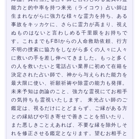
能力と的中率を持つ来光（ライコウ）占い師は
生まれながらに強力な様々な霊力を持ち、ある
事故をキッカケに、さらに霊力が高まり、視え
ぬものはないと言わしめる千里眼をお持ちで
す。これまでもFBIからの人命救助依頼、行方
不明の捜索に協力をしながら多くの人々に人々
に救いの手を差し伸べてきました。もっと多く
の人を救いたいと電話占い業界に初めて在籍を
決定された占い師で、神から与えられた能力を
最大限に使い、祈願祈祷や除霊の能力も発揮。
未来予知は勿論のこと、強力な霊視にてお相手
の気持ちも霊視いたします。 来光占い師のご
鑑定は、視るだけにとどまらず、ご縁がある方
との縁結びや引き寄せで善きことを招いたり、
また悪しきことえあれば、不要な縁を除外しそ
れを修正させる鑑定となります。望むお相手と