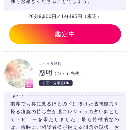
強くお導きくださることでしょう。
20分9,900円／1分495円（税込）
鑑定中
レジェラ所属
慈明
（ジア）先生
初回１分単位OK
profile
業界でも稀に見るほどのずば抜けた透視能力を
操る凄腕の持ち主が遂にレジェラの占い師とし
てデビューを果たしました。最も特徴的なの
は、瞬時にご相談者様が抱える問題や現状、お