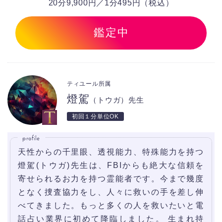
20分9,900円／1分495円（税込）
鑑定中
ティユール所属
燈駕
（トウガ）先生
初回１分単位OK
profile
天性からの千里眼、透視能力、特殊能力を持つ
燈駕(トウガ)先生は、FBIからも絶大な信頼を
寄せられるお力を持つ霊能者です。今まで幾度
となく捜査協力をし、人々に救いの手を差し伸
べてきました。もっと多くの人を救いたいと電
話占い業界に初めて降臨しました。 生まれ持