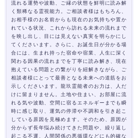
流れる運勢や波動、ご縁の状態を鮮明に読み解
く類稀なる霊視能力。ご相談者様はもちろん、
お相手様のお名前からも現在のお気持ちや置か
れている状況、これから訪れる未来の流れまで
を映し出し、目には見えない真実を明らかにし
てくださいます。さらに、お誕生日が分かる場
合には、生まれ持った宿命や宿業、人生に深く
関わる因果の流れまでを丁寧に読み解き、現在
抱えている問題との繋がりを紐解きながら、ご
相談者様にとって最善となる未来への道筋をお
示しくださいます。龍玖霊能者のお力は、人だ
けに留まりません。土地や住まい、お部屋に流
れる気や波動、空間に宿るエネルギーまでも瞬
時に感じ取り、運気の停滞や不調和を引き起こ
している原因を見極めます。そのため、原因が
分からず長年悩み続けてきた問題や、繰り返し
起こる不運、人間関係の悪循環などにも的確な