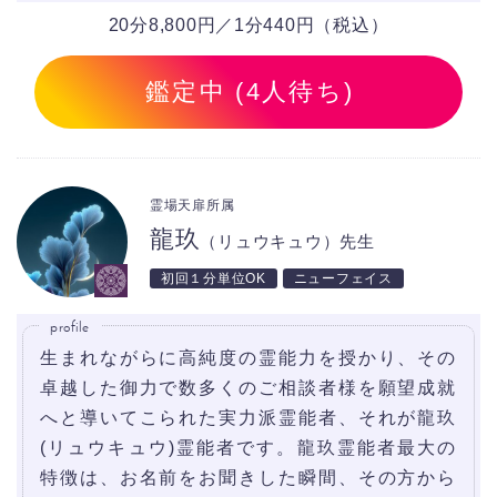
20分8,800円／1分440円（税込）
鑑定中 (4人待ち)
霊場天扉所属
龍玖
（リュウキュウ）先生
初回１分単位OK
ニューフェイス
profile
生まれながらに高純度の霊能力を授かり、その
卓越した御力で数多くのご相談者様を願望成就
へと導いてこられた実力派霊能者、それが龍玖
(リュウキュウ)霊能者です。龍玖霊能者最大の
特徴は、お名前をお聞きした瞬間、その方から