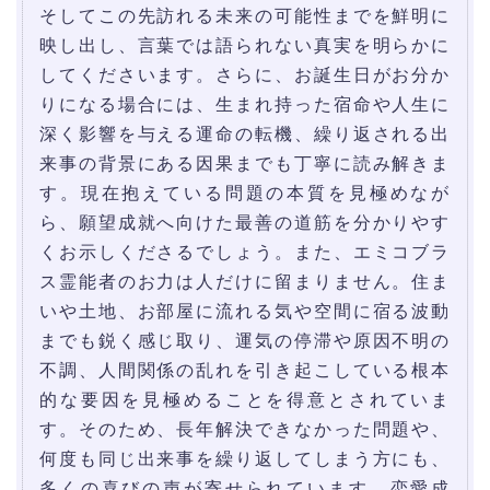
そしてこの先訪れる未来の可能性までを鮮明に
映し出し、言葉では語られない真実を明らかに
してくださいます。さらに、お誕生日がお分か
りになる場合には、生まれ持った宿命や人生に
深く影響を与える運命の転機、繰り返される出
来事の背景にある因果までも丁寧に読み解きま
す。現在抱えている問題の本質を見極めなが
ら、願望成就へ向けた最善の道筋を分かりやす
くお示しくださるでしょう。また、エミコブラ
ス霊能者のお力は人だけに留まりません。住ま
いや土地、お部屋に流れる気や空間に宿る波動
までも鋭く感じ取り、運気の停滞や原因不明の
不調、人間関係の乱れを引き起こしている根本
的な要因を見極めることを得意とされていま
す。そのため、長年解決できなかった問題や、
何度も同じ出来事を繰り返してしまう方にも、
多くの喜びの声が寄せられています。恋愛成