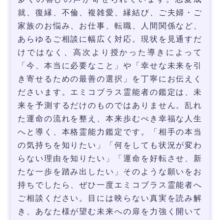
就、復縁、不倫、複雑愛、縁結び、ご夫婦・ご
家族のお悩み、お仕事、転職、人間関係など、
あらゆるご相談に幅広く対応。現状を見通すだ
けではなく、高次より授かった導きによって
「今、本当に必要なこと」や「幸せな未来を引
き寄せるための最善の選択」を丁寧にお伝えく
ださいます。エミコブラス霊能者の鑑定は、未
来を予測するだけのものではありません。乱れ
た運命の流れを整え、本来歩むべき幸福な人生
へと導く、本格霊能力鑑定です。「相手の本当
の気持ちを知りたい」「何をしても状況が変わ
らない理由を知りたい」「運命を好転させ、新
たな一歩を踏み出したい」そのような願いをお
持ちでしたら、ぜひ一度エミコブラス霊能者へ
ご相談ください。目には映らない真実を読み解
き、あなた様が望む未来への扉を力強く開いて