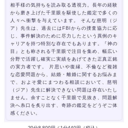
相手様の気持ちを読み取る透視力。長年の経験
から磨き上げた千里眼を駆使した鑑定で多くの
人々へ衝撃を与えています。 そんな慈明（ジ
ア）先生は、過去にはFBIからの捜査協力に応
じ、事件解決のために尽力したという異例のキ
ャリアを持つ特別な存在でもあります。『神の
目』とも称される千里眼で注目を集め、幅広い
分野で活躍し確実に実績をあげてきた正真正銘
の実力者です。 片思いや復縁、不倫など複雑
な恋愛問題から、結婚・離婚に関するお悩みま
で、およそ愛にまつわる相談において、慈明
（ジア）先生に解決できない問題は存在いたし
ません。余すことなく千里眼で見抜き、問題解
決へ糸口を炙り出す、奇跡の鑑定をどうぞご体
感ください。
20分8,800円／1分440円（税込）