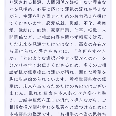
り返される根源、人間関係が好転しない理由な
どを見極め、必要に応じて運気の流れを整えな
がら、幸運を引き寄せるためのお力添えを授け
てくださいます。恋愛成就、復縁、不倫、複雑
愛、縁結び、結婚、家庭問題、仕事、転職、人
間関係など、ご相談内容を問わず幅広く対応。
ただ未来を見通すだけではなく、高次の存在か
ら届けられる導きをもとに、「今何をすべき
か」「どのような選択が幸せへ繋がるのか」を
分かりやすくお伝えくださるため、多くのご相
談者様が鑑定後には迷いが晴れ、新たな希望を
胸に歩み始められています。希禰世霊能者の鑑
定は、未来を当てるためだけのものではござい
ません。乱れた運命を本来あるべき姿へと整
え、ご縁や運気を正しい流れへ導きながら、ご
相談者様が望む幸せを現実へと近づけるための
本格霊能力鑑定です。「お相手の本当の気持ち