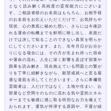
となく読み解く高純度の霊視能力にございま
す。ご相談者様のお名前はもちろん、お相手様
のお名前をお伝えいただくだけで、お気持ちや
現状、心の奥底に秘めた想い、さらには今後訪
れる運命の転機までを鮮明に映し出し、表面だ
けでは決して知ることのできない真実を明らか
にしてくださいます。また、生年月日がお分か
りになる場合には、その方が生まれ持った宿命
や運命の流れ、人生に深く影響を及ぼす宿業や
因果を読み解き、現在抱えている問題との繋が
りを丁寧に紐解きながら、願望成就へと至る最
適な道筋を示してくださいます。さらに希禰世
霊能者は、人だけではなく、土地や住まい、お
部屋など空間そのものに流れる気や霊的エネル
ギーまでも敏感に感じ取る特別なお力を備えて
おられます。運気が停滞する原因や、不運が繰