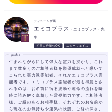
ティユール所属
エミコブラス
（エミコブラス）先
生
初回１分単位OK
ニューフェイス
profile
生まれながらにして強大な霊力を授かり、これ
まで数多くのご相談者様を願望成就へと導いて
こられた実力派霊能者、それがエミコブラス霊
能者です。エミコブラス霊能者が最も得意とさ
れるのは、お名前に宿る波動や運命の流れを瞬
時に読み解く卓越した霊視能力です。ご相談者
様、ご縁のあるお相手様、それぞれのお名前か
ら現在のお気持ちや運気の状態、ご縁の深さ、