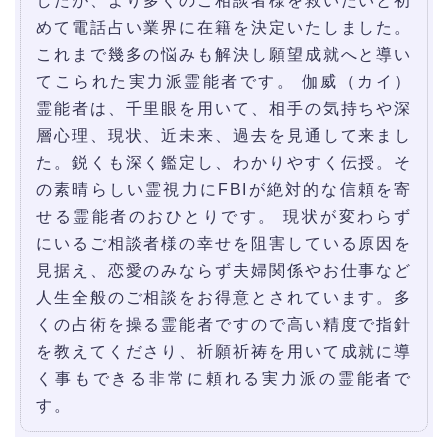
したが、より多くのご相談者様を救いたいと初
めて電話占い業界に在籍を決定いたしました。
これまで幾多の悩みも解決し願望成就へと導い
てこられた実力派霊能者です。 伽威（カイ）
霊能者は、千里眼を用いて、相手の気持ちや深
層心理、現状、近未来、過去を見通して来まし
た。鋭くも深く鑑定し、わかりやすく伝授。そ
の素晴らしい霊視力にFBIが絶対的な信頼を寄
せる霊能者のおひとりです。 現状が変わらず
にいるご相談者様の幸せを阻害している原因を
見据え、恋愛のみならず夫婦関係やお仕事など
人生全般のご相談をお得意とされています。多
くの占術を操る霊能者ですので高い精度で指針
を教えてくださり、祈願祈祷を用いて成就に導
く事もできる非常に頼れる実力派の霊能者で
す。