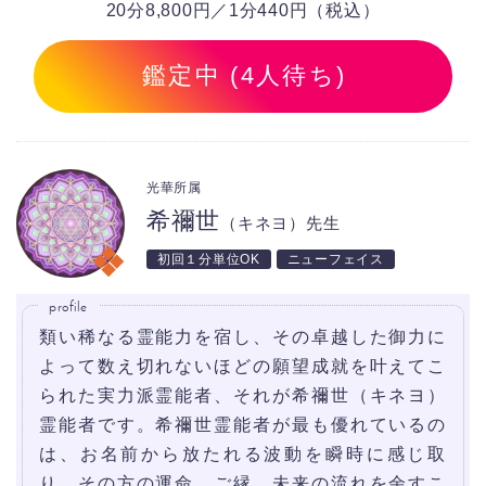
20分8,800円／1分440円（税込）
鑑定中 (4人待ち)
光華所属
希禰世
（キネヨ）先生
初回１分単位OK
ニューフェイス
profile
類い稀なる霊能力を宿し、その卓越した御力に
よって数え切れないほどの願望成就を叶えてこ
られた実力派霊能者、それが希禰世（キネヨ）
霊能者です。希禰世霊能者が最も優れているの
は、お名前から放たれる波動を瞬時に感じ取
り、その方の運命、ご縁、未来の流れを余すこ