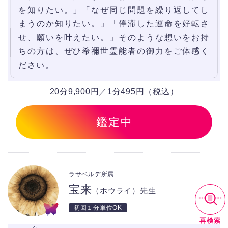
を知りたい。」「なぜ同じ問題を繰り返してし
まうのか知りたい。」「停滞した運命を好転さ
せ、願いを叶えたい。」そのような想いをお持
ちの方は、ぜひ希禰世霊能者の御力をご体感く
ださい。
20分9,900円／1分495円（税込）
鑑定中
ラサベルデ所属
宝来
（ホウライ）先生
初回１分単位OK
検索条件