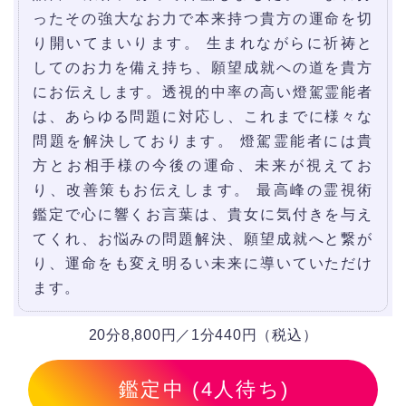
ったその強大なお力で本来持つ貴方の運命を切
り開いてまいります。 生まれながらに祈祷と
してのお力を備え持ち、願望成就への道を貴方
にお伝えします。透視的中率の高い燈駕霊能者
は、あらゆる問題に対応し、これまでに様々な
問題を解決しております。 燈駕霊能者には貴
方とお相手様の今後の運命、未来が視えてお
り、改善策もお伝えします。 最高峰の霊視術
鑑定で心に響くお言葉は、貴女に気付きを与え
てくれ、お悩みの問題解決、願望成就へと繋が
り、運命をも変え明るい未来に導いていただけ
ます。
20分8,800円／1分440円（税込）
鑑定中 (4人待ち)