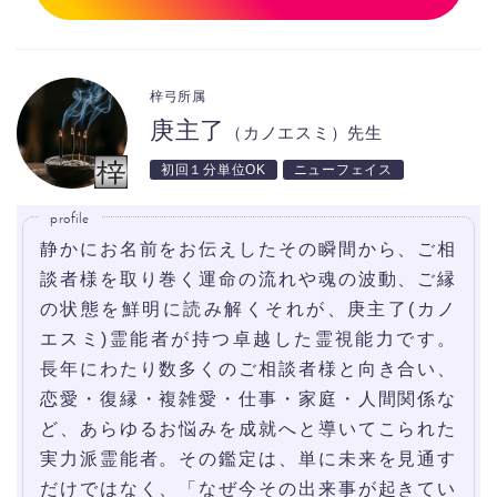
梓弓所属
庚主了
（カノエスミ）先生
初回１分単位OK
ニューフェイス
profile
静かにお名前をお伝えしたその瞬間から、ご相
談者様を取り巻く運命の流れや魂の波動、ご縁
の状態を鮮明に読み解くそれが、庚主了(カノ
エスミ)霊能者が持つ卓越した霊視能力です。
長年にわたり数多くのご相談者様と向き合い、
恋愛・復縁・複雑愛・仕事・家庭・人間関係な
ど、あらゆるお悩みを成就へと導いてこられた
実力派霊能者。その鑑定は、単に未来を見通す
だけではなく、「なぜ今その出来事が起きてい