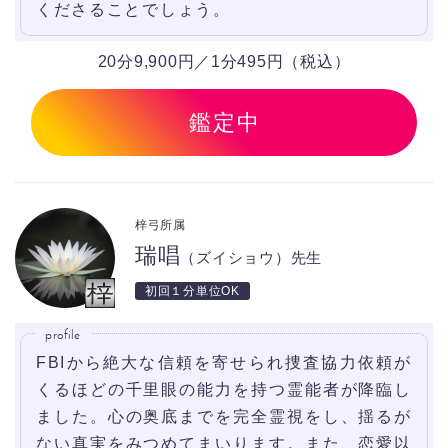
くださることでしょう。
20分9,900円／1分495円（税込）
鑑定中
梓弓所属
瑞唱
（ズイショウ）先生
初回１分単位OK
profile
FBIから絶大な信頼を寄せられ捜査協力依頼が
くるほどの千里眼の能力を持つ霊能者が降臨し
ました。心の奥底までを完全霊視をし、揺るが
ない真実をみつめてまいります。また、恋愛以