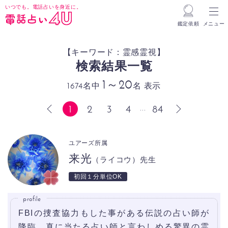
いつでも。電話占いを身近に。
鑑定依頼
メニュー
【キーワード：霊感霊視】
検索結果一覧
1～20
1674名中
名 表示
1
2
3
4
84
...
前へ
次へ
ユアーズ所属
来光
（ライコウ）先生
初回１分単位OK
profile
FBIの捜査協力もした事がある伝説の占い師が
降臨。真に当たる占い師と言わしめる驚異の霊