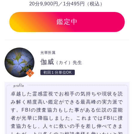
20分9,900円／1分495円（税込）
鑑定中
光華所属
伽威
（カイ）先生
初回１分単位OK
profile
卓越した霊感霊視でお相手の気持ちや現状を読
み解く精度高い鑑定ができる最高峰の実力派で
す。FBIの捜査協力もした事がある伝説の霊能
者が光華に降臨しました。これまではFBIに捜
査協力をし、人々に救いの手を差し伸べてきま