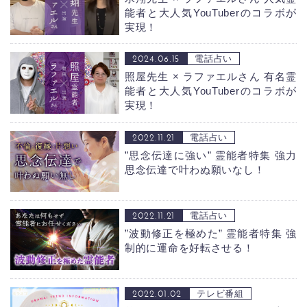
能者と大人気YouTuberのコラボが
実現！
2024.06.15
電話占い
照屋先生 × ラファエルさん
有名霊
能者と大人気YouTuberのコラボが
実現！
2022.11.21
電話占い
”思念伝達に強い” 霊能者特集
強力
思念伝達で叶わぬ願いなし！
2022.11.21
電話占い
”波動修正を極めた” 霊能者特集
強
制的に運命を好転させる！
2022.01.02
テレビ番組