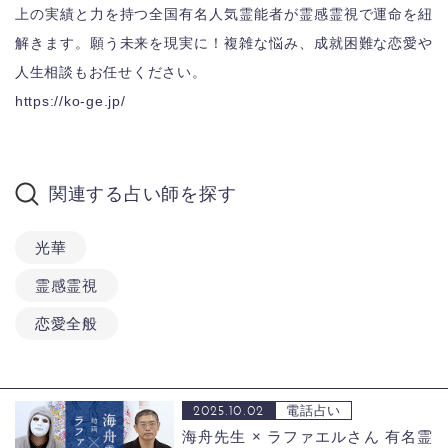
上の実績と力を持つ全国有名人気霊能者が霊感霊視で運命を紐
解きます。願う未来を現実に！複雑な悩み、成就困難な恋愛や
人生相談もお任せください。
https://ko-ge.jp/
関連する占い師を探す
光華
霊感霊視
恋愛全般
2025.10.02
電話占い
海舟先生 × ラファエルさん
有名霊