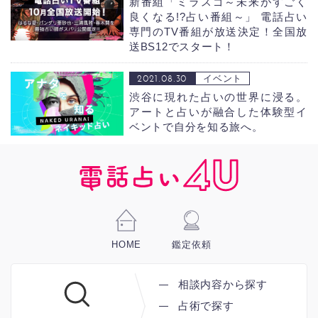
新番組「ミラスゴ～未来がすごく
良くなる!?占い番組～」
電話占い
専門のTV番組が放送決定！全国放
送BS12でスタート！
2021.08.30
イベント
渋谷に現れた占いの世界に浸る。
アートと占いが融合した体験型イ
ベントで自分を知る旅へ。
HOME
鑑定依頼
相談内容から探す
占術で探す