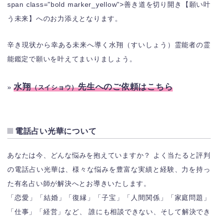
span class="bold marker_yellow">善き道を切り開き【願い叶
う未来】へのお力添え
となります。
辛き現状から幸ある未来へ導く水翔（すいしょう）霊能者の霊
能鑑定で願いを叶えてまいりましょう。
水翔
先生へのご依頼はこちら
»
（スイショウ）
電話占い光華について
あなたは今、どんな悩みを抱えていますか？ よく当たると評判
の電話占い光華は、様々な悩みを豊富な実績と経験、力を持っ
た有名占い師が解決へとお導きいたします。
「恋愛」「結婚」「復縁」「子宝」「人間関係」「家庭問題」
「仕事」「経営」など、 誰にも相談できない、そして解決でき