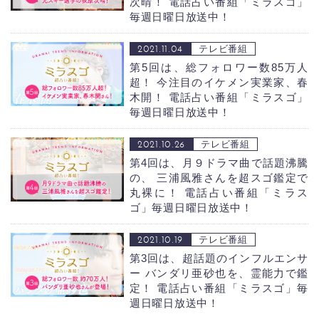
次晴！
電話占い番組「ミラスゴ」
毎週日曜日放送中！
2021.11.04
テレビ番組
第5回は、総フォロワー数85万人
超！ 今注目のイケメン実業家、春
木開！
電話占い番組「ミラスゴ」
毎週日曜日放送中！
2021.10.26
テレビ番組
第4回は、月９ドラマ曲で話題沸騰
の、 三浦風雅さんを超スゴ鑑定で
丸裸に！
電話占い番組「ミラス
ゴ」毎週日曜日放送中！
2021.10.19
テレビ番組
第3回は、超話題のインフルエンサ
ー バンダリ亜砂也を、霊能力で鑑
定！
電話占い番組「ミラスゴ」毎
週日曜日放送中！