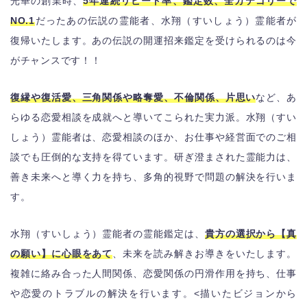
光華の創業時、
5年連続リピート率、鑑定数、全カテゴリーで
NO.1
だったあの伝説の霊能者、水翔（すいしょう）霊能者が
復帰いたします。あの伝説の開運招来鑑定を受けられるのは今
がチャンスです！！
復縁や復活愛、三角関係や略奪愛、不倫関係、片思い
など、あ
らゆる恋愛相談を成就へと導いてこられた実力派。水翔（すい
しょう）霊能者は、恋愛相談のほか、お仕事や経営面でのご相
談でも圧倒的な支持を得ています。研ぎ澄まされた霊能力は、
善き未来へと導く力を持ち、多角的視野で問題の解決を行いま
す。
水翔（すいしょう）霊能者の霊能鑑定は、
貴方の選択から【真
の願い】に心眼をあて
、未来を読み解きお導きをいたします。
複雑に絡み合った人間関係、恋愛関係の円滑作用を持ち、仕事
や恋愛のトラブルの解決を行います。<描いたビジョンから