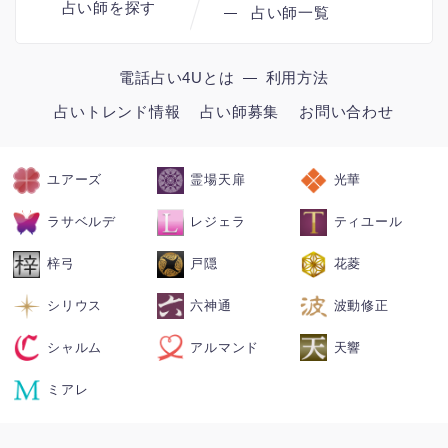
占い師を探す
占い師一覧
電話占い4Uとは
利用方法
占いトレンド情報
占い師募集
お問い合わせ
ユアーズ
霊場天扉
光華
ラサベルデ
レジェラ
ティユール
梓弓
戸隠
花菱
シリウス
六神通
波動修正
シャルム
アルマンド
天響
ミアレ