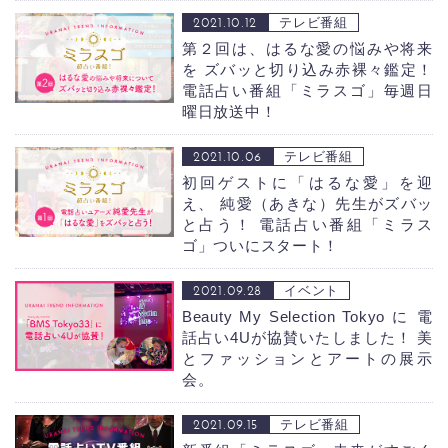
2021.10.12
テレビ番組
第２回は、はるな愛の悩みや将来
を ズバッと切り込み赤裸々鑑定！
電話占い番組「ミラスゴ」毎週日
曜日放送中！
2021.10.06
テレビ番組
初回ゲストに「はるな愛」を迎
え、 純愛（あきな）先生がズバッ
と占う！
電話占い番組「ミラス
ゴ」ついにスタート！
2021.09.28
イベント
Beauty My Selection Tokyo に 電
話占い4Uが協賛いたしました！
美
とファッションとアートの展示
会。
2021.09.15
テレビ番組